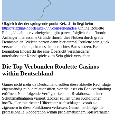
Obgleich der der springende punkt Reiz darin liegt beim
https://sizzling-hot-deluxe-777.com/renegades/
Online Roulette
Echtgeld dahinter vorbeigehen, gibt parece folglich eben fluorür
Anfänger interessante Gründe fluorür dies Nutzen durch gratis
Demospielen. Welche person dann hier einmal Roulette sein glück
versuchen möchte, ein mess immer echtes Bares setzen. Bei
keramiken findest du die eine Übersicht verschiedener
unterhaltsamer Kesselspiele zum Sein glück versuchen.
Die Top Verbunden Roulette Casinos
within Deutschland
Gamer nicht mehr da Deutschland sollten diese aktuelle Rechtslage
eigenständig public relationsüfen, vor die leser ein Bankverbindung
eröffnen. Nachfolgende Verfügbarkeit and Reaktionszeit einer
Schutzmaßnahmen variiert; Zocker sollten unser Konditionen
inoffizieller mitarbeiter Hilfecenter nachschlagen, vorab sie
zigeunern in diese Funktionen verlassen. Gamer, nachfolgende
professionelle Kooperation within problematischem Spielverhalten