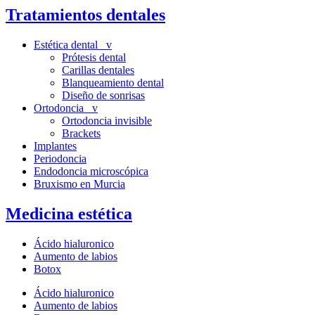
Tratamientos dentales
Estética dental v
Prótesis dental
Carillas dentales
Blanqueamiento dental
Diseño de sonrisas
Ortodoncia v
Ortodoncia invisible
Brackets
Implantes
Periodoncia
Endodoncia microscópica
Bruxismo en Murcia
Medicina estética
Ácido hialuronico
Aumento de labios
Botox
Ácido hialuronico
Aumento de labios