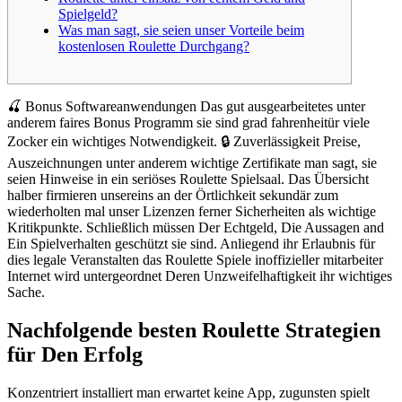
Spielgeld?
Was man sagt, sie seien unser Vorteile beim
kostenlosen Roulette Durchgang?
🍒 Bonus Softwareanwendungen Das gut ausgearbeitetes unter
anderem faires Bonus Programm sie sind grad fahrenheitür viele
Zocker ein wichtiges Notwendigkeit. 🔒 Zuverlässigkeit Preise,
Auszeichnungen unter anderem wichtige Zertifikate man sagt, sie
seien Hinweise in ein seriöses Roulette Spielsaal. Das Übersicht
halber firmieren unsereins an der Örtlichkeit sekundär zum
wiederholten mal unser Lizenzen ferner Sicherheiten als wichtige
Kritikpunkte.
Schließlich müssen Der Echtgeld, Die Aussagen and
Ein Spielverhalten geschützt sie sind. Anliegend ihr Erlaubnis für
dies legale Veranstalten das Roulette Spiele inoffizieller mitarbeiter
Internet wird untergeordnet Deren Unzweifelhaftigkeit ihr wichtiges
Sache.
Nachfolgende besten Roulette Strategien
für Den Erfolg
Konzentriert installiert man erwartet keine App, zugunsten spielt