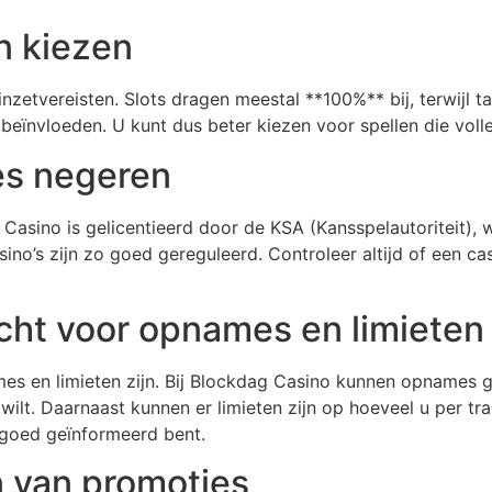
n kiezen
inzetvereisten. Slots dragen meestal **100%** bij, terwijl t
 beïnvloeden. U kunt dus beter kiezen voor spellen die voll
ies negeren
 Casino is gelicentieerd door de KSA (Kansspelautoriteit), 
asino’s zijn zo goed gereguleerd. Controleer altijd of een ca
ht voor opnames en limieten
names en limieten zijn. Bij Blockdag Casino kunnen opnames
st wilt. Daarnaast kunnen er limieten zijn op hoeveel u per 
t goed geïnformeerd bent.
 van promoties