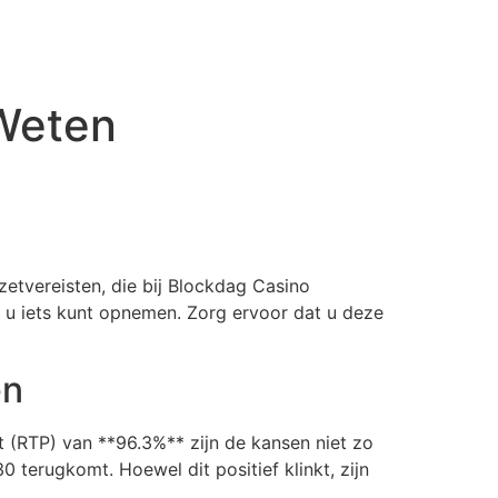
Pedir cita
Weten
etvereisten, die bij Blockdag Casino
t u iets kunt opnemen. Zorg ervoor dat u deze
en
 (RTP) van **96.3%** zijn de kansen niet zo
 terugkomt. Hoewel dit positief klinkt, zijn