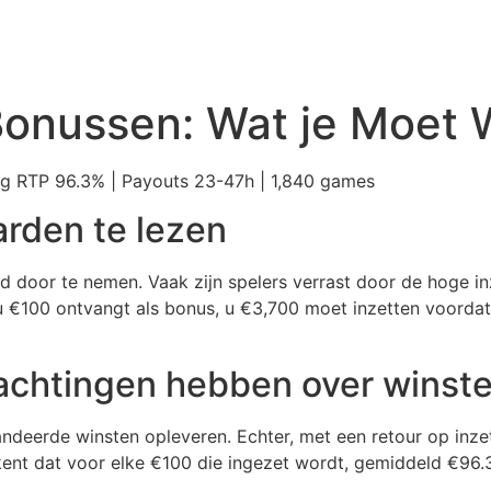
onussen: Wat je Moet 
vg RTP 96.3% | Payouts 23-47h | 1,840 games
arden te lezen
door te nemen. Vaak zijn spelers verrast door de hoge inz
 u €100 ontvangt als bonus, u €3,700 moet inzetten voorda
wachtingen hebben over winst
deerde winsten opleveren. Echter, met een retour op inzet
ekent dat voor elke €100 die ingezet wordt, gemiddeld €96.30