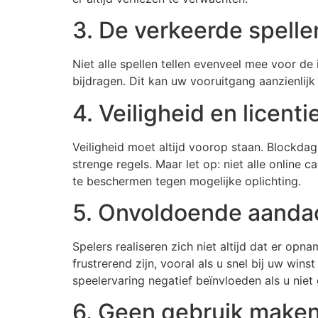
3. De verkeerde spelle
Niet alle spellen tellen evenveel mee voor de 
bijdragen. Dit kan uw vooruitgang aanzienlijk
4. Veiligheid en licent
Veiligheid moet altijd voorop staan. Blockdag
strenge regels. Maar let op: niet alle online c
te beschermen tegen mogelijke oplichting.
5. Onvoldoende aandac
Spelers realiseren zich niet altijd dat er op
frustrerend zijn, vooral als u snel bij uw win
speelervaring negatief beïnvloeden als u nie
6. Geen gebruik maken