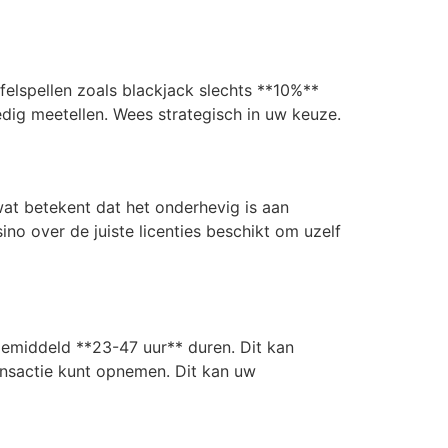
afelspellen zoals blackjack slechts **10%**
edig meetellen. Wees strategisch in uw keuze.
wat betekent dat het onderhevig is aan
sino over de juiste licenties beschikt om uzelf
 gemiddeld **23-47 uur** duren. Dit kan
transactie kunt opnemen. Dit kan uw