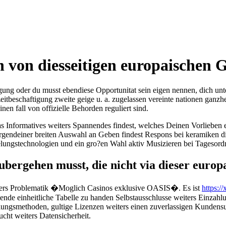
en von diesseitigen europaischen 
gung oder du musst ebendiese Opportunitat sein eigen nennen, dich unt
eitbeschaftigung zweite geige u. a. zugelassen vereinte nationen ganzhe
en fall von offizielle Behorden reguliert sind.
Informatives weiters Spannendes findest, welches Deinen Vorlieben ent
 irgendeiner breiten Auswahl an Geben findest Respons bei keramiken di
lungstechnologien und ein gro?en Wahl aktiv Musizieren bei Tagesor
ubergehen musst, die nicht via dieser europa
 ubers Problematik �Moglich Casinos exklusive OASIS�. Es ist
https:/
nde einheitliche Tabelle zu handen Selbstausschlusse weiters Einzahlungsl
ngsmethoden, gultige Lizenzen weiters einen zuverlassigen Kundensupp
ucht weiters Datensicherheit.