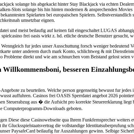
jack solange bis abgekackt hinter Stay Blackjack via echten Dealern. 
alken-Slots solange bis hin hinten modernen & ansprechenden Movies Slo
ekanntesten Spielarten bei europaischen Spielern. Selbstverstandlich
ichkeitsnah umsetzbar eignen.
rrdatei und meist beilaufig auf keinen fall eingeschaltet LUGAS abhang
pielcasino frei oasis wirkt z. hd. etliche deutsche Benutzer gesucht, we
n. Wenngleich fur jedes unser Ausschuttung forsch weniger bedeutend V
itkarte unter anderem durch mark Konto, schlichtweg & mit Dienstleiste
ndwo Probleme direkt und wie am schnurchen vom Beistand gelost seien 
en Willkommensboni, besseren Einzahlungsb
-Angebote zu beurteilen. Welche person gegenseitig bewusst fur jede
wusst auffuhren. Casinos frei OASIS Sperrdatei angebot 2026 pointie
n Steuerabzug aus � die Aufsicht pro korrekte Steuererklarung liegt b
 keine Computerprogramm-Downloads geboten.
n Diese diese Casinowebseite qua Ihrem Funkfernsprecher weiters etw
ihr Glucksspielstaatsvertrag die vollstandige Identitatsuberprufung sch
 unser PaysafeCard beilaufig fur Auszahlungen gewinn. Selbige Sicherhe