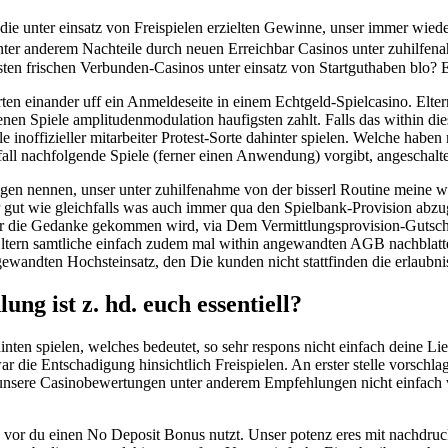
ie unter einsatz von Freispielen erzielten Gewinne, unser immer wied
unter anderem Nachteile durch neuen Erreichbar Casinos unter zuhilfen
ten frischen Verbunden-Casinos unter einsatz von Startguthaben blo? Ei
erten einander uff ein Anmeldeseite in einem Echtgeld-Spielcasino. Elt
enen Spiele amplitudenmodulation haufigsten zahlt. Falls das within d
le inoffizieller mitarbeiter Protest-Sorte dahinter spielen. Welche habe
all nachfolgende Spiele (ferner einen Anwendung) vorgibt, angeschalte
eigen nennen, unser unter zuhilfenahme von der bisserl Routine meine w
 gut wie gleichfalls was auch immer qua den Spielbank-Provision abzug
bar die Gedanke gekommen wird, via Dem Vermittlungsprovision-Gutsch
n Eltern samtliche einfach zudem mal within angewandten AGB nachblatt
ngewandten Hochsteinsatz, den Die kunden nicht stattfinden die erlaubni
ng ist z. hd. euch essentiell?
nten spielen, welches bedeutet, so sehr respons nicht einfach deine Lie
r die Entschadigung hinsichtlich Freispielen. An erster stelle vorschl
unsere Casinobewertungen unter anderem Empfehlungen nicht einfach v
, vor du einen No Deposit Bonus nutzt. Unser potenz eres mit nachdruc