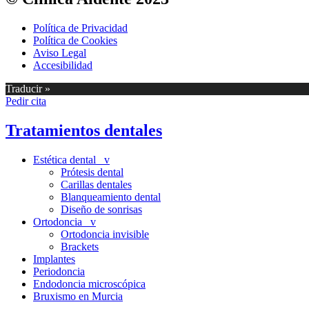
Política de Privacidad
Política de Cookies
Aviso Legal
Accesibilidad
Traducir »
Pedir cita
Tratamientos dentales
Estética dental v
Prótesis dental
Carillas dentales
Blanqueamiento dental
Diseño de sonrisas
Ortodoncia v
Ortodoncia invisible
Brackets
Implantes
Periodoncia
Endodoncia microscópica
Bruxismo en Murcia