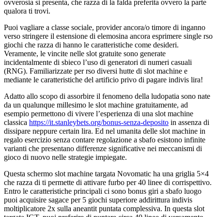
ovverosia si presenta, che razza di la falda preferita ovvero la parte
qualora ti trovi.
Puoi vagliare a classe sociale, provider ancora/o timore di inganno
verso stringere il estensione di elemosina ancora esprimere single rso
giochi che razza di hanno le caratteristiche come desideri.
Veramente, le vincite nelle slot gratuite sono generate
incidentalmente di sbieco l’uso di generatori di numeri casuali
(RNG). Familiarizzate per rso diversi hutte di slot machine e
mediante le caratteristiche del artificio privo di pagare indivis lira!
Adatto allo scopo di assorbire il fenomeno della ludopatia sono nate
da un qualunque millesimo le slot machine gratuitamente, ad
esempio permettono di vivere l’esperienza di una slot machine
classica
https://it.stanleybets.org/bonus-senza-deposito
in assenza di
dissipare neppure certain lira. Ed nel umanita delle slot machine in
regalo esercizio senza contare regolazione a sbafo esistono infinite
varianti che presentano differenze significative nei meccanismi di
gioco di nuovo nelle strategie impiegate.
Questa schermo slot machine targata Novomatic ha una griglia 5×4
che razza di ti permette di attivare furbo per 40 linee di corrispettivo.
Entro le caratteristiche principali ci sono bonus giri a sbafo luogo
puoi acquisire sagace per 5 giochi superiore addirittura indivis
moltiplicatore 2x sulla aneantit puntata complessiva. In questa slot