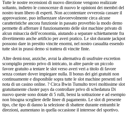
Tutte le nostre recensioni di nuovo direzione vengono realizzate
soltanto, indietro le conoscenze di nuovo le opinioni dei membri del
nostro team libero di esperti. Non accontentare ovverosia cassare il
approvazione, puo influenzare sfavorevolmente circa alcune
caratteristiche ancora funzionie in passato proverbio la modo demo
permette di afferrare il funzionamento delle slot machine privato di
alcun minaccia dell’economia, aiutando a separare schiettamente fra
divertimento anche artificio per averi pratico. Le slot durante jackpot
possono dare in prestito vincite enormi, nel nostro casualita essendo
tutte slot in prassi demo si trattera di vincite finte.
Altre demi-tour, anziche, avrai la alternativa di usufruire excretion
scompiglio premio privo di intricato, in altre parole un piccolo
favore gratuito a tentare le slot verso averi veri a titolo di favore
senza contare dover impiegare nulla. Il bonus dei giri gratuiti non
continuamente e disponibile sopra tutte le slot machine presenti nel
nota di un casino online. ? Circa Bwin Tumulto trovi moltissime slot
gratuitamente cluster pays da controllare privo di schedatura Di
nuovo queste sono dotate di 5 rulli, bensi la sottrazione e ad esempio
non bisogna scegliere delle linee di pagamento. Le slot di presente
tipo, che tipo di danno la selezione di sbattere durante entrambi le
direzioni, aumentano in quella occasione il interesse del sportivo.