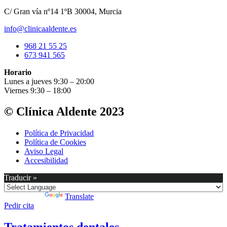
C/ Gran vía nº14 1ºB 30004, Murcia
info@clinicaaldente.es
968 21 55 25
673 941 565
Horario
Lunes a jueves 9:30 – 20:00
Viernes 9:30 – 18:00
© Clínica Aldente 2023
Política de Privacidad
Política de Cookies
Aviso Legal
Accesibilidad
Traducir »
Powered by
Translate
Pedir cita