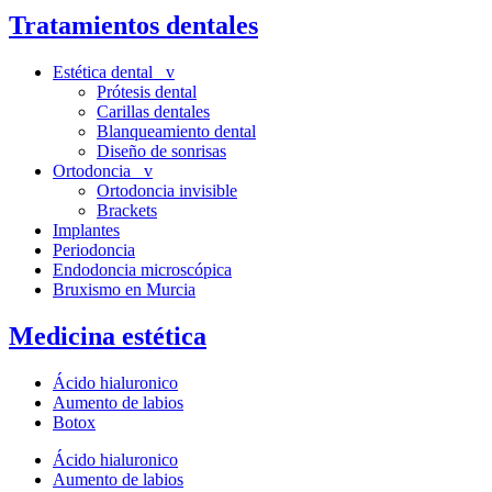
Tratamientos dentales
Estética dental v
Prótesis dental
Carillas dentales
Blanqueamiento dental
Diseño de sonrisas
Ortodoncia v
Ortodoncia invisible
Brackets
Implantes
Periodoncia
Endodoncia microscópica
Bruxismo en Murcia
Medicina estética
Ácido hialuronico
Aumento de labios
Botox
Ácido hialuronico
Aumento de labios