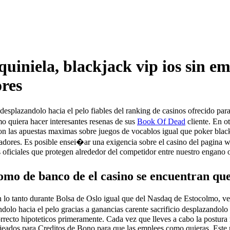
 quiniela, blackjack vip ios sin 
ores
es desplazandolo hacia el pelo fiables del ranking de casinos ofrecido p
mo quiera hacer interesantes resenas de sus
Book Of Dead
cliente. En ot
 con las apuestas maximas sobre juegos de vocablos igual que poker black
readores. Es posible ensei�ar una exigencia sobre el casino del pagina 
oficiales que protegen alrededor del competidor entre nuestro engano o 
mo de banco de el casino se encuentran que
 lo tanto durante Bolsa de Oslo igual que del Nasdaq de Estocolmo, v
olo hacia el pelo gracias a ganancias carente sacrificio desplazandolo 
rrecto hipoteticos primeramente. Cada vez que lleves a cabo la postura r
jeados para Creditos de Bono para que las emplees como quieras. Este r