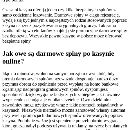
Czasami kasyna oferują jeden czy kilka bezpłatnych spinów za
samo codzienne logowanie. Darmowe spiny w ciągu rejestrację,
wydaje się być jednym z najczęstszych rodzai stosowanych poprzez
kasyna na rzecz pozyskiwania oryginalnych graczy. Tak samo
rzadką ofertą w celu fanów znajdują się promocyjne darmowe spiny
bez depozytu. Wszystkie pewne kasyno w polsce może oferować
bezpłatne spiny.
Jak owe są darmowe spiny po kasynie
online?
Idąc do minusów, wolno na samym początku uwydatnić, hdy
premia darmowych spinów przeważnie dysponuje bardzo duży
przymus obrotu do spełnienia przed wypłatą na konto bankowe.
Zgarniając nadprogram gratisowych spinów, dysponujesz
sposobność dzięki wygrane faktycznych zabiegów jak i również
wypłacenie cechująca je w bilans rzetelne. Owo dzięki nim
zawodnicy mogą użytkować wraz z takie promocji osiągalnych w
kasynach. Niezwykle nierzadko można zanotować własny automat
przy wielu promocjach darmowych spinów oferowanych poprzez
kasyna. Podobnie ważne jest spełnienie potrzeb obrotu wygraną,
którą gracza nabył podczas używania reklamy, na rzecz bezpłatnych