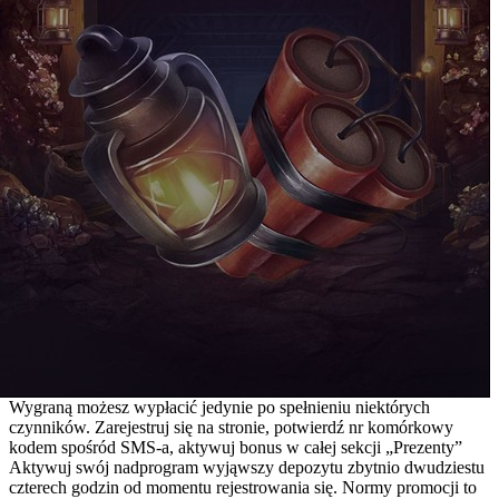
Wygraną możesz wypłacić jedynie po spełnieniu niektórych
czynników. Zarejestruj się na stronie, potwierdź nr komórkowy
kodem spośród SMS-a, aktywuj bonus w całej sekcji „Prezenty”
Aktywuj swój nadprogram wyjąwszy depozytu zbytnio dwudziestu
czterech godzin od momentu rejestrowania się. Normy promocji to