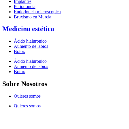
Implantes
Periodoncia
Endodoncia microscópica
Bruxismo en Murcia
Medicina estética
Ácido hialuronico
Aumento de labios
Botox
Ácido hialuronico
Aumento de labios
Botox
Sobre Nosotros
Quieres somos
Quieres somos