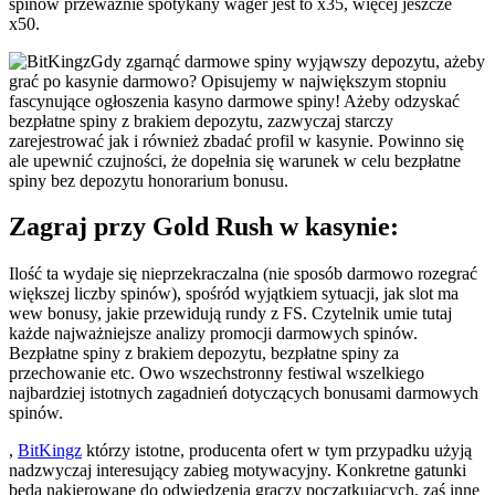
spinów przeważnie spotykany wager jest to x35, więcej jeszcze
x50.
Gdy zgarnąć darmowe spiny wyjąwszy depozytu, ażeby
grać po kasynie darmowo? Opisujemy w największym stopniu
fascynujące ogłoszenia kasyno darmowe spiny! Ażeby odzyskać
bezpłatne spiny z brakiem depozytu, zazwyczaj starczy
zarejestrować jak i również zbadać profil w kasynie. Powinno się
ale upewnić czujności, że dopełnia się warunek w celu bezpłatne
spiny bez depozytu honorarium bonusu.
Zagraj przy Gold Rush w kasynie:
Ilość ta wydaje się nieprzekraczalna (nie sposób darmowo rozegrać
większej liczby spinów), spośród wyjątkiem sytuacji, jak slot ma
wew bonusy, jakie przewidują rundy z FS. Czytelnik umie tutaj
każde najważniejsze analizy promocji darmowych spinów.
Bezpłatne spiny z brakiem depozytu, bezpłatne spiny za
przechowanie etc. Owo wszechstronny festiwal wszelkiego
najbardziej istotnych zagadnień dotyczących bonusami darmowych
spinów.
,
BitKingz
którzy istotne, producenta ofert w tym przypadku użyją
nadzwyczaj interesujący zabieg motywacyjny. Konkretne gatunki
będą nakierowane do odwiedzenia graczy początkujących, zaś inne