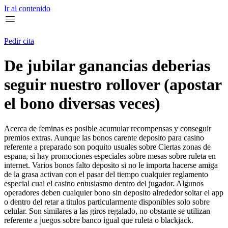
Ir al contenido
Pedir cita
De jubilar ganancias deberias
seguir nuestro rollover (apostar
el bono diversas veces)
Acerca de feminas es posible acumular recompensas y conseguir
premios extras. Aunque las bonos carente deposito para casino
referente a preparado son poquito usuales sobre Ciertas zonas de
espana, si hay promociones especiales sobre mesas sobre ruleta en
internet. Varios bonos falto deposito si no le importa hacerse amiga
de la grasa activan con el pasar del tiempo cualquier reglamento
especial cual el casino entusiasmo dentro del jugador. Algunos
operadores deben cualquier bono sin deposito alrededor soltar el app
o dentro del retar a titulos particularmente disponibles solo sobre
celular. Son similares a las giros regalado, no obstante se utilizan
referente a juegos sobre banco igual que ruleta o blackjack.