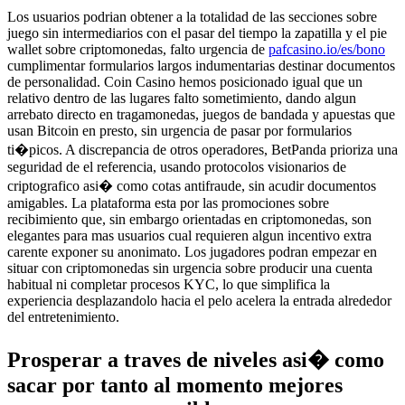
Los usuarios podrian obtener a la totalidad de las secciones sobre
juego sin intermediarios con el pasar del tiempo la zapatilla y el pie
wallet sobre criptomonedas, falto urgencia de
pafcasino.io/es/bono
cumplimentar formularios largos indumentarias destinar documentos
de personalidad. Coin Casino hemos posicionado igual que un
relativo dentro de las lugares falto sometimiento, dando algun
arrebato directo en tragamonedas, juegos de bandada y apuestas que
usan Bitcoin en presto, sin urgencia de pasar por formularios
ti�picos. A discrepancia de otros operadores, BetPanda prioriza una
seguridad de el referencia, usando protocolos visionarios de
criptografico asi� como cotas antifraude, sin acudir documentos
amigables. La plataforma esta por las promociones sobre
recibimiento que, sin embargo orientadas en criptomonedas, son
elegantes para mas usuarios cual requieren algun incentivo extra
carente exponer su anonimato. Los jugadores podran empezar en
situar con criptomonedas sin urgencia sobre producir una cuenta
habitual ni completar procesos KYC, lo que simplifica la
experiencia desplazandolo hacia el pelo acelera la entrada alrededor
del entretenimiento.
Prosperar a traves de niveles asi� como
sacar por tanto al momento mejores