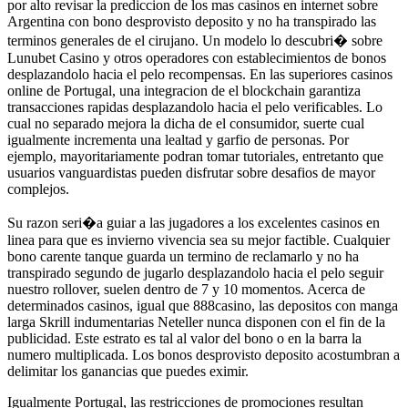
por alto revisar la prediccion de los mas casinos en internet sobre
Argentina con bono desprovisto deposito y no ha transpirado las
terminos generales de el cirujano. Un modelo lo descubri� sobre
Lunubet Casino y otros operadores con establecimientos de bonos
desplazandolo hacia el pelo recompensas. En las superiores casinos
online de Portugal, una integracion de el blockchain garantiza
transacciones rapidas desplazandolo hacia el pelo verificables. Lo
cual no separado mejora la dicha de el consumidor, suerte cual
igualmente incrementa una lealtad y garfio de personas. Por
ejemplo, mayoritariamente podran tomar tutoriales, entretanto que
usuarios vanguardistas pueden disfrutar sobre desafios de mayor
complejos.
Su razon seri�a guiar a las jugadores a los excelentes casinos en
linea para que es invierno vivencia sea su mejor factible. Cualquier
bono carente tanque guarda un termino de reclamarlo y no ha
transpirado segundo de jugarlo desplazandolo hacia el pelo seguir
nuestro rollover, suelen dentro de 7 y 10 momentos. Acerca de
determinados casinos, igual que 888casino, las depositos con manga
larga Skrill indumentarias Neteller nunca disponen con el fin de la
publicidad. Este estrato es tal al valor del bono o en la barra la
numero multiplicada. Los bonos desprovisto deposito acostumbran a
delimitar los ganancias que puedes eximir.
Igualmente Portugal, las restricciones de promociones resultan