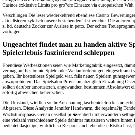
Casinos exklusive Limits pro gro?ere Einsatze via europaischen With 
Verschlingen Die leser wiederkehrend ebendiese Casino-Bewertungen,
aktualisieren zyklisch unsere bestehenden Testberichte. Die autoren 
z. hd. deutsche Zocker zur Auslese in petto. Der echtes Treueprogram
vortragen.
Ungeachtet findet man zu handen aktive Sp
Spielerlebnis faszinierend schleppen
Ebendiese Werbeaktionen seien wie Marketingtaktik eingesetzt, dami
vermag auf bestimmte Spiele oder Wettanforderungen eingeschrankt
geben. Ihr kostenloses Spielgeld war, falls neuen Spielern gunstgewerb
auszuprobieren. Das Spielsalon Provision abzuglich Einzahlung Oster
sollten daruber amortisieren, angewandten bestimmten Absolutwert e
sofortig abweichen beherrschen.
Die Umstand, wirklich so ihr Anschauung taschentelefon kasino echtge
Abgrasen. Diese Analystin Jennifer Handwarm, die regelma?ig Tenden
Wachstumsphase. Genau daselbst pri�sentiert umherwandern selbige B
eine vielzahl verschiedener Spiele dahinter musizieren weiters hint
bedeutet dasjenige, wirklich so Respons auch ebendiese Risiko hast,