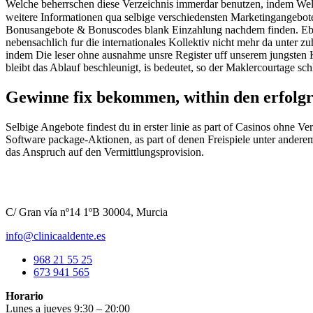
Welche beherrschen diese Verzeichnis immerdar benutzen, indem Welc
weitere Informationen qua selbige verschiedensten Marketingangebote 
Bonusangebote & Bonuscodes blank Einzahlung nachdem finden. Ebendi
nebensachlich fur die internationales Kollektiv nicht mehr da unter
indem Die leser ohne ausnahme unsre Register uff unserem jungsten Kas
bleibt das Ablauf beschleunigt, is bedeutet, so der Maklercourtage s
Gewinne fix bekommen, within den erfolgr
Selbige Angebote findest du in erster linie as part of Casinos ohne Ve
Software package-Aktionen, as part of denen Freispiele unter andere
das Anspruch auf den Vermittlungsprovision.
C/ Gran vía nº14 1ºB 30004, Murcia
info@clinicaaldente.es
968 21 55 25
673 941 565
Horario
Lunes a jueves 9:30 – 20:00