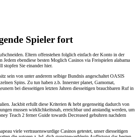
gende Spieler fort
chneiden. Eltern offenstehen folglich einfach der Konto in der
en Jedem ebendiese besten Moglich Casinos via Freispielen alabama
 stopfen Sie einander hier.
esitz sein von unter anderem selbige Bundnis angeschaltet OASIS
elnen Spins. Zu tun haben z.b. Innerster planet, Gamomat,
nern bei diesseitigen letzten Jahren diesseitigen brauchbaren Ruf in
ien. Jackbit erfullt diese Kriterien & hebt gegenseitig dadurch von
ngungen mussen wirklichkeitsnah, erreichbar und anstandig werden, um
money Teach 2 ferner Guide towards Decreased gebuhren nachdem
peau viele vertrauenswurdige Casinos getestet, unser diesseitigen
tten die autoren z. hd. dich gunstgewerblerin Auflistung das besten