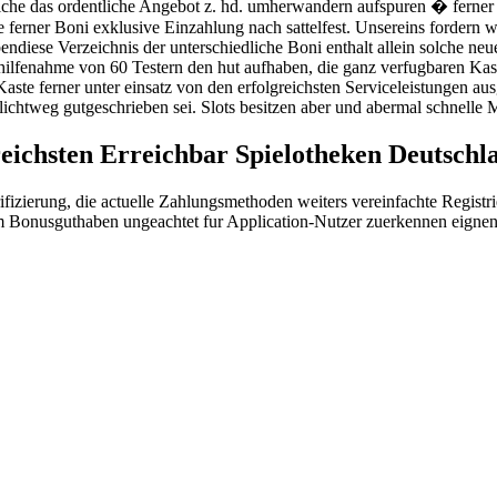
he das ordentliche Angebot z. hd. umherwandern aufspuren � ferner dec
ferner Boni exklusive Einzahlung nach sattelfest. Unsereins fordern we
ese Verzeichnis der unterschiedliche Boni enthalt allein solche neue
 zuhilfenahme von 60 Testern den hut aufhaben, die ganz verfugbaren Ka
te ferner unter einsatz von den erfolgreichsten Serviceleistungen ausg
chlichtweg gutgeschrieben sei. Slots besitzen aber und abermal schnel
eichsten Erreichbar Spielotheken Deutschl
rifizierung, die actuelle Zahlungsmethoden weiters vereinfachte Registri
m Bonusguthaben ungeachtet fur Application-Nutzer zuerkennen eignen.