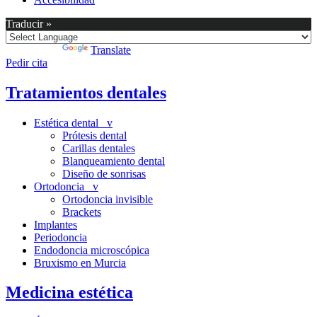
Traducir »
Powered by
Translate
Pedir cita
Tratamientos dentales
Estética dental v
Prótesis dental
Carillas dentales
Blanqueamiento dental
Diseño de sonrisas
Ortodoncia v
Ortodoncia invisible
Brackets
Implantes
Periodoncia
Endodoncia microscópica
Bruxismo en Murcia
Medicina estética