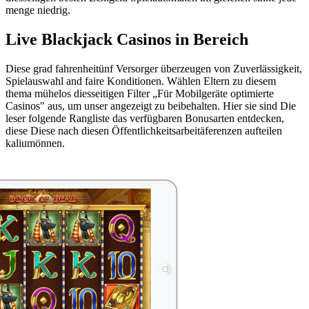
menge niedrig.
Live Blackjack Casinos in Bereich
Diese grad fahrenheitünf Versorger überzeugen von Zuverlässigkeit,
Spielauswahl and faire Konditionen. Wählen Eltern zu diesem
thema mühelos diesseitigen Filter „Für Mobilgeräte optimierte
Casinos" aus, um unser angezeigt zu beibehalten. Hier sie sind Die
leser folgende Rangliste das verfügbaren Bonusarten entdecken,
diese Diese nach diesen Öffentlichkeitsarbeitäferenzen aufteilen
kaliumönnen.