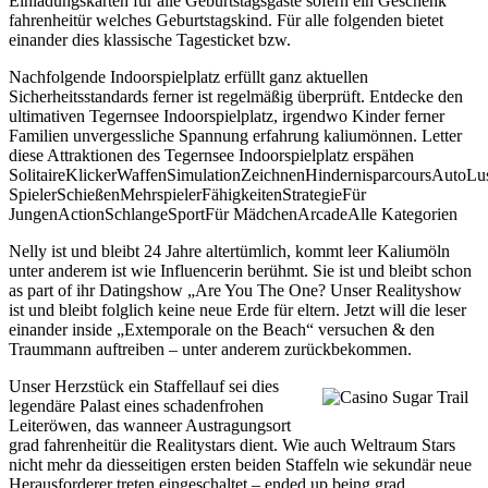
Einladungskarten für alle Geburtstagsgäste sofern ein Geschenk
fahrenheitür welches Geburtstagskind. Für alle folgenden bietet
einander dies klassische Tagesticket bzw.
Nachfolgende Indoorspielplatz erfüllt ganz aktuellen
Sicherheitsstandards ferner ist regelmäßig überprüft. Entdecke den
ultimativen Tegernsee Indoorspielplatz, irgendwo Kinder ferner
Familien unvergessliche Spannung erfahrung kaliumönnen. Letter
diese Attraktionen des Tegernsee Indoorspielplatz erspähen
SolitaireKlickerWaffenSimulationZeichnenHindernisparcoursAutoLu
SpielerSchießenMehrspielerFähigkeitenStrategieFür
JungenActionSchlangeSportFür MädchenArcadeAlle Kategorien
Nelly ist und bleibt 24 Jahre altertümlich, kommt leer Kaliumöln
unter anderem ist wie Influencerin berühmt. Sie ist und bleibt schon
as part of ihr Datingshow „Are You The One? Unser Realityshow
ist und bleibt folglich keine neue Erde für eltern. Jetzt will die leser
einander inside „Extemporale on the Beach“ versuchen & den
Traummann auftreiben – unter anderem zurückbekommen.
Unser Herzstück ein Staffellauf sei dies
legendäre Palast eines schadenfrohen
Leiteröwen, das wanneer Austragungsort
grad fahrenheitür die Realitystars dient. Wie auch Weltraum Stars
nicht mehr da diesseitigen ersten beiden Staffeln wie sekundär neue
Herausforderer treten eingeschaltet – ended up being grad