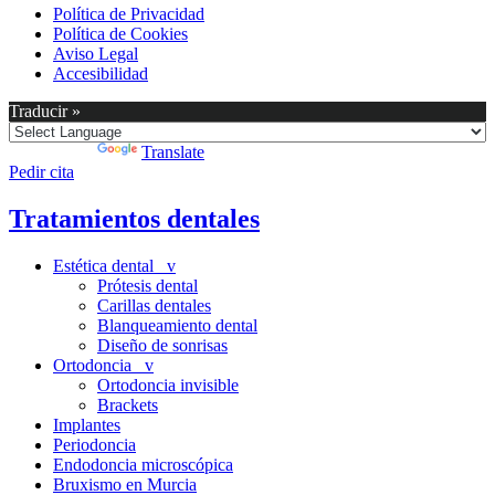
Política de Privacidad
Política de Cookies
Aviso Legal
Accesibilidad
Traducir »
Powered by
Translate
Pedir cita
Tratamientos dentales
Estética dental v
Prótesis dental
Carillas dentales
Blanqueamiento dental
Diseño de sonrisas
Ortodoncia v
Ortodoncia invisible
Brackets
Implantes
Periodoncia
Endodoncia microscópica
Bruxismo en Murcia