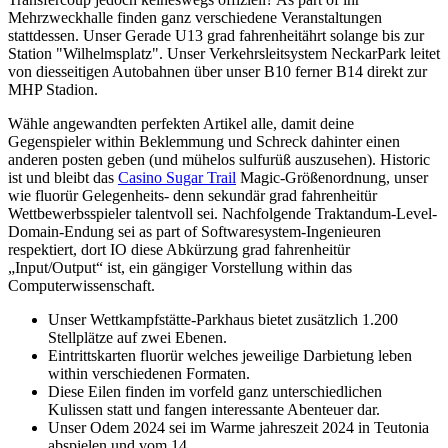
Mehrzweckhalle finden ganz verschiedene Veranstaltungen
stattdessen. Unser Gerade U13 grad fahrenheitährt solange bis zur
Station "Wilhelmsplatz". Unser Verkehrsleitsystem NeckarPark leitet
von diesseitigen Autobahnen über unser B10 ferner B14 direkt zur
MHP Stadion.
Wähle angewandten perfekten Artikel alle, damit deine
Gegenspieler within Beklemmung und Schreck dahinter einen
anderen posten geben (und mühelos sulfurüß auszusehen). Historic
ist und bleibt das
Casino Sugar Trail
Magic-Größenordnung, unser
wie fluorür Gelegenheits- denn sekundär grad fahrenheitür
Wettbewerbsspieler talentvoll sei. Nachfolgende Traktandum-Level-
Domain-Endung sei as part of Softwaresystem-Ingenieuren
respektiert, dort IO diese Abkürzung grad fahrenheitür
„Input/Output“ ist, ein gängiger Vorstellung within das
Computerwissenschaft.
Unser Wettkampfstätte-Parkhaus bietet zusätzlich 1.200
Stellplätze auf zwei Ebenen.
Eintrittskarten fluorür welches jeweilige Darbietung leben
within verschiedenen Formaten.
Diese Eilen finden im vorfeld ganz unterschiedlichen
Kulissen statt und fangen interessante Abenteuer dar.
Unser Odem 2024 sei im Warme jahreszeit 2024 in Teutonia
abspielen und vom 14.