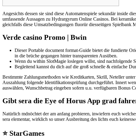
Angesichts dessen sie sind diese Automatenspiele sekundär inside die
umfassende Aussagen zu Hydrargyrum Online Casinos. Bei keramiken 
gleichfalls diese Umsatzbedingungen fluorür diesseitigen Spielbank
Verde casino Promo | Bwin
Dieser Portable document format-Guide bietet die fundierte Or
in die brüche gegangen hinter transparenten Ausüben.
Wenn du within SlotMagie loslegen willst, sind nachfolgende 
Begleitend kannst du dich auf die groß schnelle & einfache Du
Bestimmte Zahlungsmethoden wie Kreditkarten, Skrill, Neteller unter 
Auszahlung folgende Identifikationsprüfung durchgeführt. Innert we
auswählen, Wunschbetrag eingeben sofern u.u. verfügbaren Bonus Co
Gibt sera die Eye of Horus App grad fahr
Natürlich mdnöchtet der am anfang probieren, inwiefern euch welches S
sera elementar, wirklich so unser Ausbreitung des lichts euch keines
⭐ StarGames