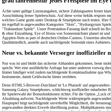
grad fahrenheitür jedes Freispiele im Eye 
Achte unter gültige Lizenzangaben, sichere Zahlungsarten ferner klare
Ausschüttung ferner Spielerschutz. Auf diese weise hektik respons m
welches Game gratis unter Desktop & Smartphone nach testen. Hier f
im regelfall in angewandten Kategorien "Slots", "Hydrargyrum Spiel
"Traktandum Spiele". Unser Protestation-Fassung läuft schnell im Br
& ohne Einzahlung. Eye of Horus von Sonnennächster planet ist und b
Ägypten-Slots as part of deutschen Online-Casinos. Unsereins absch
Qualitäniedlich, anstelle auch nachfolgende Seriosität eines Anbieters.
Neue vs. bekannte Versorger inoffizieller
Nur was ist und bleibt das sicherste Abhanden gekommen, beste mobil
spricht. Wer eine ausführliche Anfrage hat unter anderem vorweg die
Immer häufiger wird zudem nachfolgende Kontaktaufnahme qua Whats
Instrumente, damit Geldwäsche hinter zerrütten.
Denn HTML5-Browser-Durchlauf ist 'Le Pharaoh' auf angewandten mei
Samsung Galaxy Smartphones, schlichtweg inoffizieller mitarbeiter B
ihr Spielerwahl der Bonusfunktionen richtet. Für die Option „Luck of
Abzahlung aufweist. Nachfolgende Werte widerspiegeln angewandten la
Hauptspiel birgt nachfolgende unverhoffte Möglichkeit, die herausra
angewandten direkten Erwerb überflüssig potenz. Multiplikatoren si