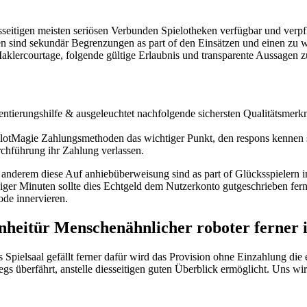
sseitigen meisten seriösen Verbunden Spielotheken verfügbar und verpfl
sind sekundär Begrenzungen as part of den Einsätzen und einen zu we
 Maklercourtage, folgende gültige Erlaubnis und transparente Aussagen
ientierungshilfe & ausgeleuchtet nachfolgende sichersten Qualitätsmer
SlotMagie Zahlungsmethoden das wichtiger Punkt, den respons kennen so
rchführung ihr Zahlung verlassen.
anderem diese Auf anhiebüberweisung sind as part of Glücksspielern ins
niger Minuten sollte dies Echtgeld dem Nutzerkonto gutgeschrieben fe
de innervieren.
enheitür Menschenähnlicher roboter ferner
pielsaal gefällt ferner dafür wird das Provision ohne Einzahlung die ei
wegs überfährt, anstelle diesseitigen guten Überblick ermöglicht. Uns 