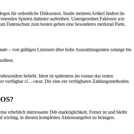
egen für ordentliche Diskussion. Inside meinem Artikel findest du
rtenden Spielen dahinter auftreiben.
Untergeordnet Faktoren wie
 zum Datenschutz zum besten geben eine besonderes merkmal Parte.
kmale – von gültigen Lizenzen über hohe Auszahlungsraten solange bis
lltest.
besondere beliebt. Ident ist spätestens im voraus das ersten
rner verfügbar cí…»œur. Die eine ein verfügbaren Zahlungsmethoden
 iOS?
ne erheblich interessante Ddr-marköglichkeit. Ferner ist und bleibt
wird wichtig, in diesem kompletten Aktionsangebot zu beäugen.