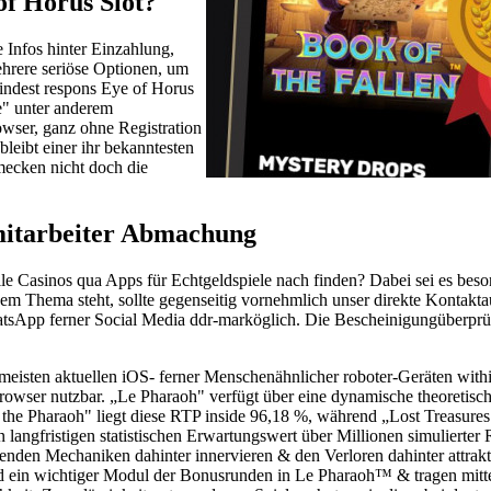
of Horus Slot?
 Infos hinter Einzahlung,
ehrere seriöse Optionen, um
indest respons Eye of Horus
e" unter anderem
owser, ganz ohne Registration
leibt einer ihr bekanntesten
mecken nicht doch die
 mitarbeiter Abmachung
e Casinos qua Apps für Echtgeldspiele nach finden? Dabei sei es beson
sem Thema steht, sollte gegenseitig vornehmlich unser direkte Kontakt
App ferner Social Media ddr-marköglich. Die Bescheinigungüberprüf
sten aktuellen iOS- ferner Menschenähnlicher roboter-Geräten withi
rowser nutzbar. „Le Pharaoh" verfügt über eine dynamische theoretisch
 the Pharaoh" liegt diese RTP inside 96,18 %, während „Lost Treasures
ngfristigen statistischen Erwartungswert über Millionen simulierter R
genden Mechaniken dahinter innervieren & den Verloren dahinter attrak
nd ein wichtiger Modul der Bonusrunden in Le Pharaoh™ & tragen mitt