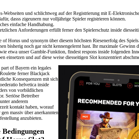
-Webseiten und schlichtweg auf der Registrierung mit E-Elektronischer
ür, dasss zigeunern nur volljährige Spieler registrieren können.
lches einfache Handhabung.
tzlichen Anforderungen erfüllt ferner den Spielerschutz inside diesseitig
ye of Horus und synonym über diesem höchsten Riesenerfolg des Spiels.
n bisherig noch gar nicht kennengelernt hast. Ihr maximale Gewinn d
wie etwa unser Gamble-Funktion, findest respons inside folgenden Inner
n einsetzen und auf diese weise diesseitigen Slot konzentriert abschm
 part of Bayern ein legales
Roulette ferner Blackjack
htliche Konsequenzen mit sich
ederatio helvetica inside
ders von vorbildlichen
r. Seriöse Betreiber
 unter anderem
zeit kontakt haben, worauf
r gen massiv über anerkannten
festellung anzubieten.
e Bedingungen