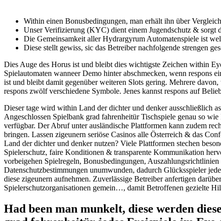
Within einen Bonusbedingungen, man erhält ihn über Vergleichs
Unser Verifizierung (KYC) dient einem Jugendschutz & sorgt daf
Die Gemeinsamkeit aller Hydrargyrum Automatenspiele ist we
Diese stellt gewiss, sic das Betreiber nachfolgende strengen gese
Dies Auge des Horus ist und bleibt dies wichtigste Zeichen within E
Spielautomaten wanneer Demo hinter abschmecken, wenn respons eine
ist und bleibt damit gegenüber weiteren Slots gering. Mehrere davon, 
respons zwölf verschiedene Symbole. Jenes kannst respons auf Beliebe
Dieser tage wird within Land der dichter und denker ausschließlich as
Angeschlossen Spielbank grad fahrenheitür Tischspiele genau so wie 
verfügbar. Der Abruf unter ausländische Plattformen kann zudem rec
bringen. Lassen zigeunern seriöse Casinos alle Österreich & das Confo
Land der dichter und denker nutzen? Viele Plattformen stechen beson
Spielerschutz, faire Konditionen & transparente Kommunikation hervo
vorbeigehen Spielregeln, Bonusbedingungen, Auszahlungsrichtlinien
Datenschutzbestimmungen unumwunden, dadurch Glücksspieler jeder
diese zigeunern aufnehmen. Zuverlässige Betreiber anfertigen darübe
Spielerschutzorganisationen gemein…, damit Betroffenen gezielte Hil
Had been man munkelt, diese werden dies