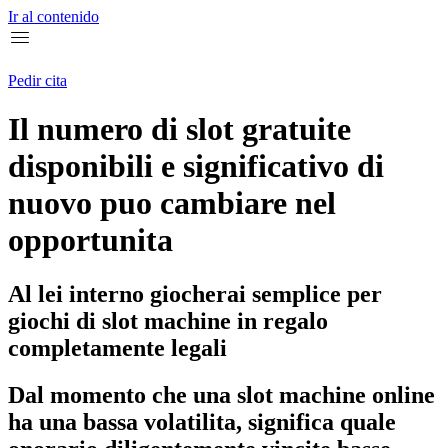
Ir al contenido
Pedir cita
Il numero di slot gratuite
disponibili e significativo di
nuovo puo cambiare nel
opportunita
Al lei interno giocherai semplice per
giochi di slot machine in regalo
completamente legali
Dal momento che una slot machine online
ha una bassa volatilita, significa quale