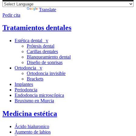
Powered by
Translate
Pedir cita
Tratamientos dentales
Estética dental v
Prótesis dental
Carillas dentales
Blanqueamiento dental
Diseño de sonrisas
Ortodoncia v
Ortodoncia invisible
Brackets
Implantes
Periodoncia
Endodoncia microscópica
Bruxismo en Murcia
Medicina estética
Ácido hialuronico
Aumento de labios