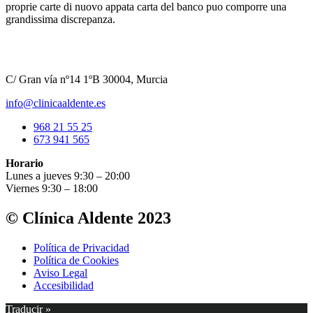
proprie carte di nuovo appata carta del banco puo comporre una
grandissima discrepanza.
C/ Gran vía nº14 1ºB 30004, Murcia
info@clinicaaldente.es
968 21 55 25
673 941 565
Horario
Lunes a jueves 9:30 – 20:00
Viernes 9:30 – 18:00
© Clínica Aldente 2023
Política de Privacidad
Política de Cookies
Aviso Legal
Accesibilidad
Traducir »