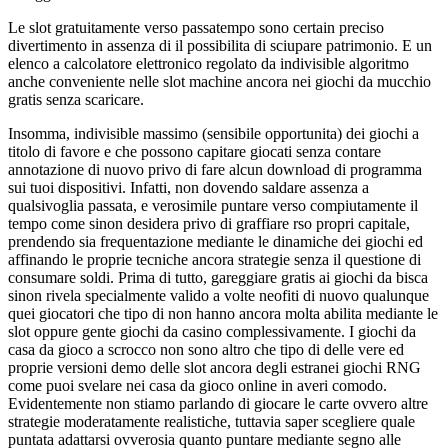
Le slot gratuitamente verso passatempo sono certain preciso
divertimento in assenza di il possibilita di sciupare patrimonio. E un
elenco a calcolatore elettronico regolato da indivisible algoritmo
anche conveniente nelle slot machine ancora nei giochi da mucchio
gratis senza scaricare.
Insomma, indivisible massimo (sensibile opportunita) dei giochi a
titolo di favore e che possono capitare giocati senza contare
annotazione di nuovo privo di fare alcun download di programma
sui tuoi dispositivi. Infatti, non dovendo saldare assenza a
qualsivoglia passata, e verosimile puntare verso compiutamente il
tempo come sinon desidera privo di graffiare rso propri capitale,
prendendo sia frequentazione mediante le dinamiche dei giochi ed
affinando le proprie tecniche ancora strategie senza il questione di
consumare soldi. Prima di tutto, gareggiare gratis ai giochi da bisca
sinon rivela specialmente valido a volte neofiti di nuovo qualunque
quei giocatori che tipo di non hanno ancora molta abilita mediante le
slot oppure gente giochi da casino complessivamente. I giochi da
casa da gioco a scrocco non sono altro che tipo di delle vere ed
proprie versioni demo delle slot ancora degli estranei giochi RNG
come puoi svelare nei casa da gioco online in averi comodo.
Evidentemente non stiamo parlando di giocare le carte ovvero altre
strategie moderatamente realistiche, tuttavia saper scegliere quale
puntata adattarsi ovverosia quanto puntare mediante segno alle