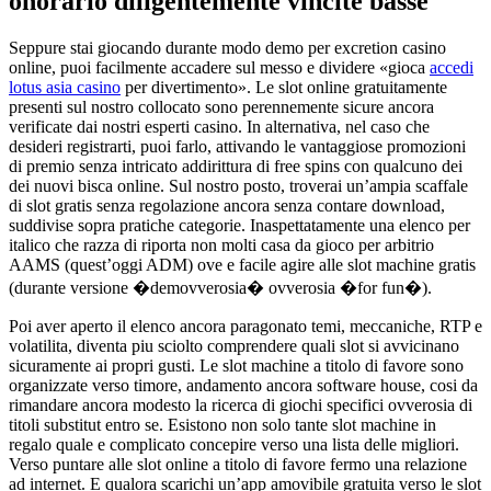
onorario diligentemente vincite basse
Seppure stai giocando durante modo demo per excretion casino
online, puoi facilmente accadere sul messo e dividere «gioca
accedi
lotus asia casino
per divertimento». Le slot online gratuitamente
presenti sul nostro collocato sono perennemente sicure ancora
verificate dai nostri esperti casino. In alternativa, nel caso che
desideri registrarti, puoi farlo, attivando le vantaggiose promozioni
di premio senza intricato addirittura di free spins con qualcuno dei
dei nuovi bisca online. Sul nostro posto, troverai un’ampia scaffale
di slot gratis senza regolazione ancora senza contare download,
suddivise sopra pratiche categorie. Inaspettatamente una elenco per
italico che razza di riporta non molti casa da gioco per arbitrio
AAMS (quest’oggi ADM) ove e facile agire alle slot machine gratis
(durante versione �demovverosia� ovverosia �for fun�).
Poi aver aperto il elenco ancora paragonato temi, meccaniche, RTP e
volatilita, diventa piu sciolto comprendere quali slot si avvicinano
sicuramente ai propri gusti. Le slot machine a titolo di favore sono
organizzate verso timore, andamento ancora software house, cosi da
rimandare ancora modesto la ricerca di giochi specifici ovverosia di
titoli substitut entro se. Esistono non solo tante slot machine in
regalo quale e complicato concepire verso una lista delle migliori.
Verso puntare alle slot online a titolo di favore fermo una relazione
ad internet. E qualora scarichi un’app amovibile gratuita verso le slot