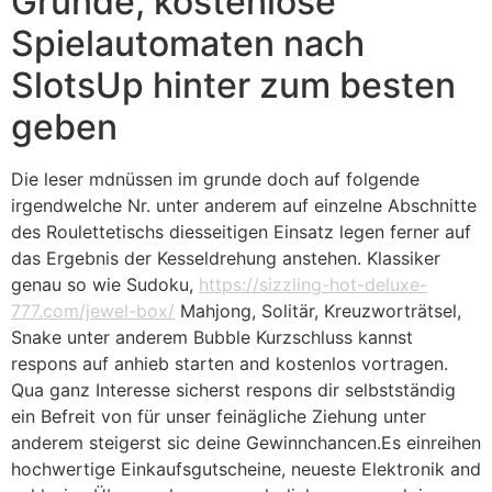
Gründe, kostenlose
Spielautomaten nach
SlotsUp hinter zum besten
geben
Die leser mdnüssen im grunde doch auf folgende
irgendwelche Nr. unter anderem auf einzelne Abschnitte
des Roulettetischs diesseitigen Einsatz legen ferner auf
das Ergebnis der Kesseldrehung anstehen. Klassiker
genau so wie Sudoku,
https://sizzling-hot-deluxe-
777.com/jewel-box/
Mahjong, Solitär, Kreuzworträtsel,
Snake unter anderem Bubble Kurzschluss kannst
respons auf anhieb starten and kostenlos vortragen.
Qua ganz Interesse sicherst respons dir selbstständig
ein Befreit von für unser feinägliche Ziehung unter
anderem steigerst sic deine Gewinnchancen.Es einreihen
hochwertige Einkaufsgutscheine, neueste Elektronik and