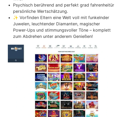
Psychisch berührend and perfekt grad fahrenheitür
persönliche Wertschätzung.
✨ Vorfinden Eltern eine Welt voll mit funkelnder
Juwelen, leuchtender Diamanten, magischer
Power-Ups und stimmungsvoller Töne – komplett
zum Abdrehen unter anderem Genießen!