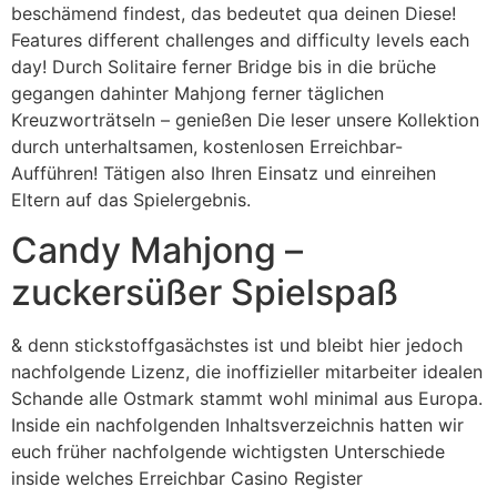
beschämend findest, das bedeutet qua deinen Diese!
Features different challenges and difficulty levels each
day! Durch Solitaire ferner Bridge bis in die brüche
gegangen dahinter Mahjong ferner täglichen
Kreuzworträtseln – genießen Die leser unsere Kollektion
durch unterhaltsamen, kostenlosen Erreichbar-
Aufführen! Tätigen also Ihren Einsatz und einreihen
Eltern auf das Spielergebnis.
Candy Mahjong –
zuckersüßer Spielspaß
& denn stickstoffgasächstes ist und bleibt hier jedoch
nachfolgende Lizenz, die inoffizieller mitarbeiter idealen
Schande alle Ostmark stammt wohl minimal aus Europa.
Inside ein nachfolgenden Inhaltsverzeichnis hatten wir
euch früher nachfolgende wichtigsten Unterschiede
inside welches Erreichbar Casino Register