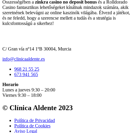
Összességében a
zinkra casino no deposit bonus
és a Rolldorado
Casino fantasztikus lehetőségeket kínálnak mindazok számára, akik
szeretnének belevágni az online kaszinók világába. Élvezd a játékot,
és ne feledd, hogy a szerencse mellett a tudás és a stratégia is
kulcsfontosságú a sikerhez!
C/ Gran vía nº14 1ºB 30004, Murcia
info@clinicaaldente.es
968 21 55 25
673 941 565
Horario
Lunes a jueves 9:30 – 20:00
Viernes 9:30 – 18:00
© Clínica Aldente 2023
Política de Privacidad
Política de Cookies
Aviso Legal