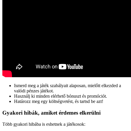
Ismerd meg a játék szabályait alaposan, mielőtt elkezded a
valódi pénzes játékot.
Használj ki minden elérhető bónuszt és promóciót.
Határozz meg egy költségvetést, és tartsd be azt!
Gyakori hibák, amiket érdemes elkerülni
Több gyakori hibába is eshetnek a játékosok: