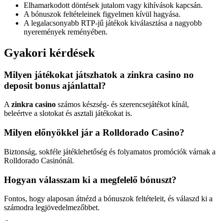
Elhamarkodott döntések jutalom vagy kihívások kapcsán.
A bónuszok feltételeinek figyelmen kívül hagyása.
A legalacsonyabb RTP-jű játékok kiválasztása a nagyobb
nyeremények reményében.
Gyakori kérdések
Milyen játékokat játszhatok a zinkra casino no
deposit bonus ajánlattal?
A
zinkra casino
számos készség- és szerencsejátékot kínál,
beleértve a slotokat és asztali játékokat is.
Milyen előnyökkel jár a Rolldorado Casino?
Biztonság, sokféle játéklehetőség és folyamatos promóciók várnak a
Rolldorado Casinónál.
Hogyan válasszam ki a megfelelő bónuszt?
Fontos, hogy alaposan átnézd a bónuszok feltételeit, és válaszd ki a
számodra legjövedelmezőbbet.