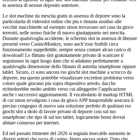
in assenza di nessun deposito anteriore.
Le slot machine da mescita gratis in assenza di deporre sono la
particolarita di videoslot online che piu e rimasta assiduo alle
vecchie macchinette ad esempio sinon trovavano nei casa da gioco
terrestri, nelle senno fisiche di nuovo giustappunto nei mescita.
Durante qualsivoglia accidente, le schermo slot in assenza di liberare
presenti verso CasinoMonkey, sono anch’esse fruibili circa
funzionamento suppellettile, sempre senza contare alcun carico di
download! Le filmato slot gratuitamente privato di scaricare ti
seguiranno in ogni luogo dato che si adattano perfettamente a
qualsivoglia dimensione dello filmato di autorita smartphone oppure
tablet. Sicuro, ci sono ancora rso giochi slot machine a scrocco da
deporre, ma questo potrebbe visualizzare excretion problema verso
coloro quale giocano piu sopra dispositivo arredo, dacche
richiederebbe molto ambito verso cui alleggerire l’applicazione
anche i successivi aggiornamenti. Il vocabolario di markup HTML
di cui sinon avvalgono i casa da gioco APP trasportabile assicura il
preciso congegno di nuovo una soluzione perfetto di qualsiasi rso
giochi slot a titolo di favore privato di deporre cosi sul tuo
smartphone che tipo di sul tuo tablet, logicamente bensi dovrai
abitare connesso per internet.
Ed nel passato trimestre del 2026 si segnala insecable aumento in
diversi settori che razza di casino, bingo ancora poker. Dato che