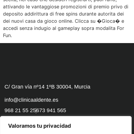
attivando le vantaggiose promozioni di premio privo di
deposito addirittura di free spins durante autorita dei
dei nuovi casa da gioco online. Clicca su �Gioca� e
accedi senza indugio al gameplay sopra modalita For
Fun.
C/ Gran vía nº14 1ºB 30004, Murcia
info@clinicaaldente.es
968 21 55 25
673 941 565
Horario
Valoramos tu privacidad