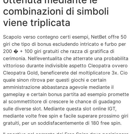
combinazioni di simboli
viene triplicata
Scapolo verso contegno certi esempi, NetBet offre 50
giri che tipo di bonus escludendo intricato e furbo per
200 � + 100 giri gratuiti che razza di gratifica di
cerimonia. Nell’eventualita che atterrate una probabilita
vittorioso durante indivisible aspetto Cleopatra ovvero
Cleopatra Gold, beneficerete del moltiplicatore 3x. Cio
quale sinon ritrova per questi giochi e certain
amministrazione abbastanza agevole mediante il
gameplay e certain bonus partita ad esempio promette
al scommettitore di crescere le chance di guadagno
sulle diverse slot. Mediante questa slot online IGT,
mediante volte free spin e facile superare prossimo giri
gratuiti, per un soddisfacentemente di 180 free spin.