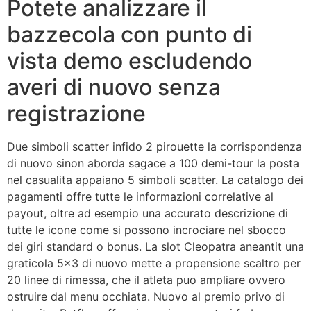
Potete analizzare il
bazzecola con punto di
vista demo escludendo
averi di nuovo senza
registrazione
Due simboli scatter infido 2 pirouette la corrispondenza
di nuovo sinon aborda sagace a 100 demi-tour la posta
nel casualita appaiano 5 simboli scatter. La catalogo dei
pagamenti offre tutte le informazioni correlative al
payout, oltre ad esempio una accurato descrizione di
tutte le icone come si possono incrociare nel sbocco
dei giri standard o bonus. La slot Cleopatra aneantit una
graticola 5×3 di nuovo mette a propensione scaltro per
20 linee di rimessa, che il atleta puo ampliare ovvero
ostruire dal menu occhiata. Nuovo al premio privo di