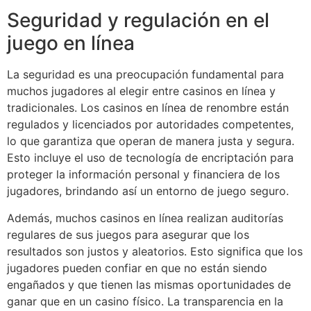
Seguridad y regulación en el
juego en línea
La seguridad es una preocupación fundamental para
muchos jugadores al elegir entre casinos en línea y
tradicionales. Los casinos en línea de renombre están
regulados y licenciados por autoridades competentes,
lo que garantiza que operan de manera justa y segura.
Esto incluye el uso de tecnología de encriptación para
proteger la información personal y financiera de los
jugadores, brindando así un entorno de juego seguro.
Además, muchos casinos en línea realizan auditorías
regulares de sus juegos para asegurar que los
resultados son justos y aleatorios. Esto significa que los
jugadores pueden confiar en que no están siendo
engañados y que tienen las mismas oportunidades de
ganar que en un casino físico. La transparencia en la