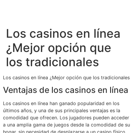
Los casinos en línea
¿Mejor opción que
los tradicionales
Los casinos en línea ¿Mejor opción que los tradicionales
Ventajas de los casinos en línea
Los casinos en línea han ganado popularidad en los
últimos años, y una de sus principales ventajas es la
comodidad que ofrecen. Los jugadores pueden acceder
a una amplia gama de juegos desde la comodidad de su
hogar, sin necesidad de desplazarse a un casino físico.