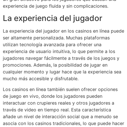
experiencia de juego fluida y sin complicaciones.
La experiencia del jugador
La experiencia del jugador en los casinos en línea puede
ser altamente personalizada. Muchas plataformas
utilizan tecnología avanzada para ofrecer una
experiencia de usuario intuitiva, lo que permite a los
jugadores navegar fácilmente a través de los juegos y
promociones. Además, la posibilidad de jugar en
cualquier momento y lugar hace que la experiencia sea
mucho más accesible y disfrutable.
Los casinos en línea también suelen ofrecer opciones
de juego en vivo, donde los jugadores pueden
interactuar con crupieres reales y otros jugadores a
través de video en tiempo real. Esta característica
añade un nivel de interacción social que a menudo se
asocia con los casinos tradicionales, lo que puede hacer