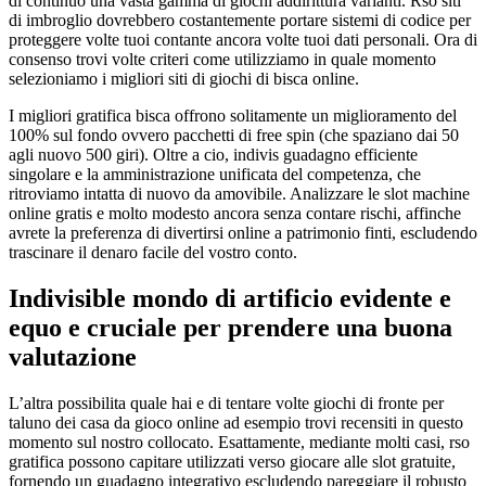
di continuo una vasta gamma di giochi addirittura varianti. Rso siti
di imbroglio dovrebbero costantemente portare sistemi di codice per
proteggere volte tuoi contante ancora volte tuoi dati personali. Ora di
consenso trovi volte criteri come utilizziamo in quale momento
selezioniamo i migliori siti di giochi di bisca online.
I migliori gratifica bisca offrono solitamente un miglioramento del
100% sul fondo ovvero pacchetti di free spin (che spaziano dai 50
agli nuovo 500 giri). Oltre a cio, indivis guadagno efficiente
singolare e la amministrazione unificata del competenza, che
ritroviamo intatta di nuovo da amovibile. Analizzare le slot machine
online gratis e molto modesto ancora senza contare rischi, affinche
avrete la preferenza di divertirsi online a patrimonio finti, escludendo
trascinare il denaro facile del vostro conto.
Indivisible mondo di artificio evidente e
equo e cruciale per prendere una buona
valutazione
L’altra possibilita quale hai e di tentare volte giochi di fronte per
taluno dei casa da gioco online ad esempio trovi recensiti in questo
momento sul nostro collocato. Esattamente, mediante molti casi, rso
gratifica possono capitare utilizzati verso giocare alle slot gratuite,
fornendo un guadagno integrativo escludendo pareggiare il robusto