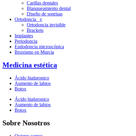
Carillas dentales
Blanqueamiento dental
Diseño de sonrisas
Ortodoncia v
Ortodoncia invisible
Brackets
Implantes
Periodoncia
Endodoncia microscópica
Bruxismo en Murcia
Medicina estética
Ácido hialuronico
Aumento de labios
Botox
Ácido hialuronico
Aumento de labios
Botox
Sobre Nosotros
Quieres somos