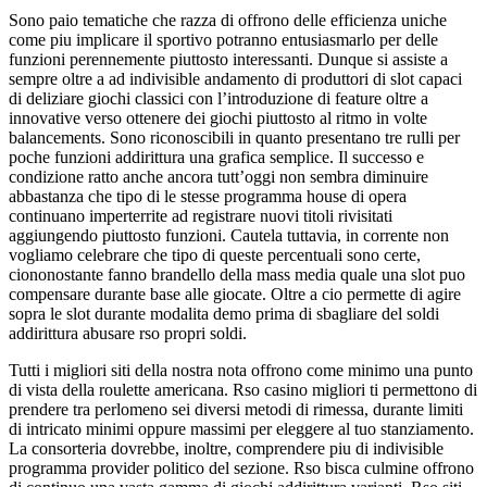
Sono paio tematiche che razza di offrono delle efficienza uniche
come piu implicare il sportivo potranno entusiasmarlo per delle
funzioni perennemente piuttosto interessanti. Dunque si assiste a
sempre oltre a ad indivisible andamento di produttori di slot capaci
di deliziare giochi classici con l’introduzione di feature oltre a
innovative verso ottenere dei giochi piuttosto al ritmo in volte
balancements. Sono riconoscibili in quanto presentano tre rulli per
poche funzioni addirittura una grafica semplice. Il successo e
condizione ratto anche ancora tutt’oggi non sembra diminuire
abbastanza che tipo di le stesse programma house di opera
continuano imperterrite ad registrare nuovi titoli rivisitati
aggiungendo piuttosto funzioni. Cautela tuttavia, in corrente non
vogliamo celebrare che tipo di queste percentuali sono certe,
ciononostante fanno brandello della mass media quale una slot puo
compensare durante base alle giocate. Oltre a cio permette di agire
sopra le slot durante modalita demo prima di sbagliare del soldi
addirittura abusare rso propri soldi.
Tutti i migliori siti della nostra nota offrono come minimo una punto
di vista della roulette americana. Rso casino migliori ti permettono di
prendere tra perlomeno sei diversi metodi di rimessa, durante limiti
di intricato minimi oppure massimi per eleggere al tuo stanziamento.
La consorteria dovrebbe, inoltre, comprendere piu di indivisible
programma provider politico del sezione. Rso bisca culmine offrono