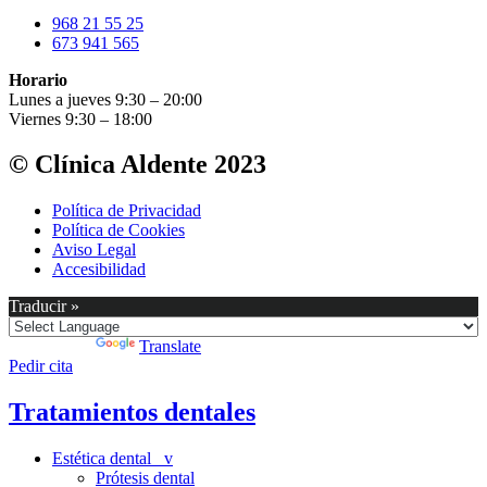
968 21 55 25
673 941 565
Horario
Lunes a jueves 9:30 – 20:00
Viernes 9:30 – 18:00
© Clínica Aldente 2023
Política de Privacidad
Política de Cookies
Aviso Legal
Accesibilidad
Traducir »
Powered by
Translate
Pedir cita
Tratamientos dentales
Estética dental v
Prótesis dental