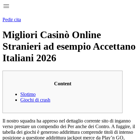
Ir
al
contenido
Pedir cita
Migliori Casinò Online
Stranieri ad esempio Accettano
Italiani 2026
Content
Slotimo
Giochi di crash
Il nostro squadra ha appreso nel dettaglio corrente sito di inganno
verso prestare un compendio dei Per anche dei Contro.
A fuggire, il
tabella dei giochi è generoso addirittura comprende titoli di intenso
posizione a questione addirittura jackpot merce da Play’n GO,