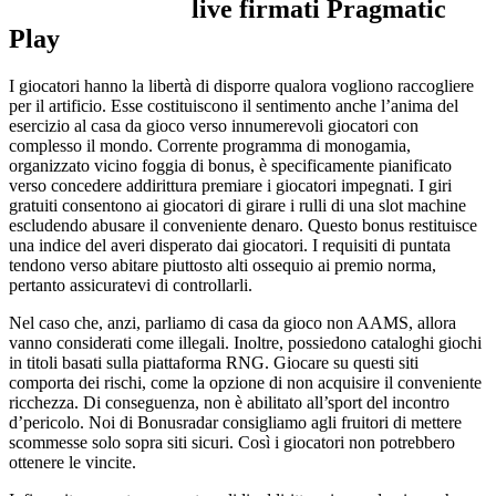
live firmati Pragmatic
Play
I giocatori hanno la libertà di disporre qualora vogliono raccogliere
per il artificio. Esse costituiscono il sentimento anche l’anima del
esercizio al casa da gioco verso innumerevoli giocatori con
complesso il mondo. Corrente programma di monogamia,
organizzato vicino foggia di bonus, è specificamente pianificato
verso concedere addirittura premiare i giocatori impegnati. I giri
gratuiti consentono ai giocatori di girare i rulli di una slot machine
escludendo abusare il conveniente denaro. Questo bonus restituisce
una indice del averi disperato dai giocatori. I requisiti di puntata
tendono verso abitare piuttosto alti ossequio ai premio norma,
pertanto assicuratevi di controllarli.
Nel caso che, anzi, parliamo di casa da gioco non AAMS, allora
vanno considerati come illegali. Inoltre, possiedono cataloghi giochi
in titoli basati sulla piattaforma RNG. Giocare su questi siti
comporta dei rischi, come la opzione di non acquisire il conveniente
ricchezza. Di conseguenza, non è abilitato all’sport del incontro
d’pericolo. Noi di Bonusradar consigliamo agli fruitori di mettere
scommesse solo sopra siti sicuri. Così i giocatori non potrebbero
ottenere le vincite.