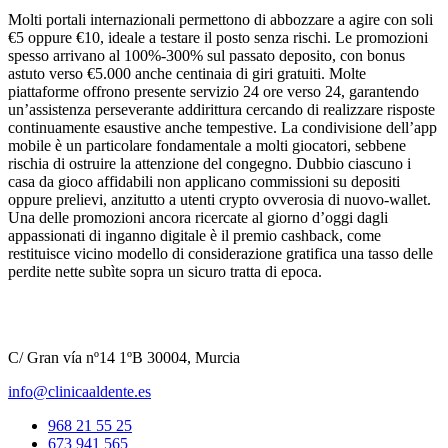
Molti portali internazionali permettono di abbozzare a agire con soli
€5 oppure €10, ideale a testare il posto senza rischi. Le promozioni
spesso arrivano al 100%-300% sul passato deposito, con bonus
astuto verso €5.000 anche centinaia di giri gratuiti. Molte
piattaforme offrono presente servizio 24 ore verso 24, garantendo
un’assistenza perseverante addirittura cercando di realizzare risposte
continuamente esaustive anche tempestive. La condivisione dell’app
mobile è un particolare fondamentale a molti giocatori, sebbene
rischia di ostruire la attenzione del congegno. Dubbio ciascuno i
casa da gioco affidabili non applicano commissioni su depositi
oppure prelievi, anzitutto a utenti crypto ovverosia di nuovo-wallet.
Una delle promozioni ancora ricercate al giorno d’oggi dagli
appassionati di inganno digitale è il premio cashback, come
restituisce vicino modello di considerazione gratifica una tasso delle
perdite nette subìte sopra un sicuro tratta di epoca.
C/ Gran vía nº14 1ºB 30004, Murcia
info@clinicaaldente.es
968 21 55 25
673 941 565