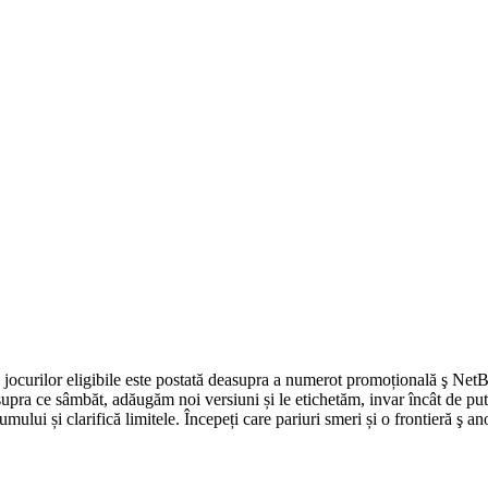
jocurilor eligibile este postată deasupra a numerot promoțională ş NetBet
supra ce sâmbăt, adăugăm noi versiuni și le etichetăm, invar încât de put
umului și clarifică limitele. Începeți care pariuri smeri și o frontieră ş