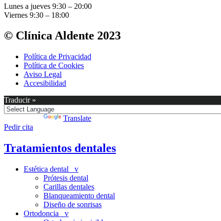
Lunes a jueves 9:30 – 20:00
Viernes 9:30 – 18:00
© Clínica Aldente 2023
Política de Privacidad
Política de Cookies
Aviso Legal
Accesibilidad
Traducir »
Powered by
Translate
Pedir cita
Tratamientos dentales
Estética dental v
Prótesis dental
Carillas dentales
Blanqueamiento dental
Diseño de sonrisas
Ortodoncia v