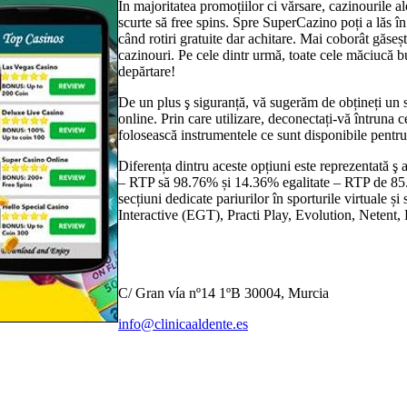
În majoritatea promoțiilor ci vărsare, cazinourile al
scurte să free spins. Spre SuperCazino poți a lăs î
când rotiri gratuite dar achitare. Mai coborât găsești
cazinouri. Pe cele dintr urmă, toate cele măciucă b
depărtare!
De un plus ş siguranță, vă sugerăm de obțineți un so
online. Prin care utilizare, deconectați-vă întruna c
folosească instrumentele ce sunt disponibile pentru a
Diferența dintru aceste opțiuni este reprezentată 
– RTP să 98.76% și 14.36% egalitate – RTP de 85.64
secțiuni dedicate pariurilor în sporturile virtuale 
Interactive (EGT), Practi Play, Evolution, Netent, 
C/ Gran vía nº14 1ºB 30004, Murcia
info@clinicaaldente.es