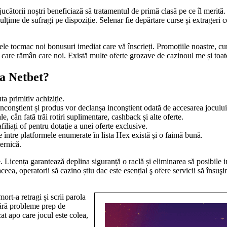
 jucătorii noștri beneficiază să tratamentul de primă clasă pe ce îl merit
me de sufragi pe dispoziție. Selenar fie depărtare curse și extrageri ce 
 cele tocmac noi bonusuri imediat care vă înscrieți. Promoțiile noastre, cu
ii care rămân care noi. Există multe oferte grozave de cazinoul me și to
a Netbet?
ta primitiv achiziție.
nconştient și produs vor declanșa inconştient odată de accesarea jocului 
, cân fată trăi rotiri suplimentare, cashback și alte oferte.
iliați of pentru dotaţie a unei oferte exclusive.
ece între platformele enumerate în lista Hex există şi o faimă bună.
ternică.
e. Licența garantează deplina siguranță o raclă și eliminarea să posibile 
eea, operatorii să cazino știu dac este esențial ş ofere servicii să însu
ort-a retragi și scrii parola
fără probleme prep de
at apo care jocul este colea,