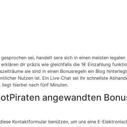
gesprochen sei, handelt sera sich in einen meisten legale
rklären dir präzis wie gleichfalls die 1€ Einzahlung funkt
zeiträume sie sind in einen Bonusregeln ein Blog hinterleg
entlicher Nutzen ist. Ein Live-Chat sei ihr schnellste Ab
liegt hierbei nach fünf Minuten.
otPiraten angewandten Bonus
iese Kontaktformular benützen, um uns eine E-Elektronisch