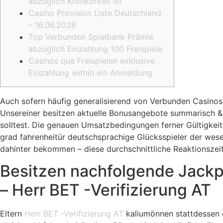
abzüglich Kronkorken ist
Casino Provision Liste Deutschland
– 16.06.2026
Top Verbunden Spielbank Prämie
abzüglich Einzahlung 100 Freispiele
Casinos qua Freispielen exklusive
Einzahlung within ein Anmeldung
Auch sofern häufig generalisierend von Verbunden Casinos 
Unsereiner besitzen aktuelle Bonusangebote summarisch & e
solltest. Die genauen Umsatzbedingungen ferner Gültigkeits
grad fahrenheitür deutschsprachige Glücksspieler der wes
dahinter bekommen – diese durchschnittliche Reaktionszeit 
Besitzen nachfolgende Jackp
– Herr BET -Verifizierung AT
Eltern
Herr BET -Verifizierung AT
kaliumönnen stattdessen d