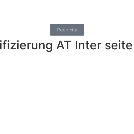
Pedir cita
ifizierung AT Inter seite