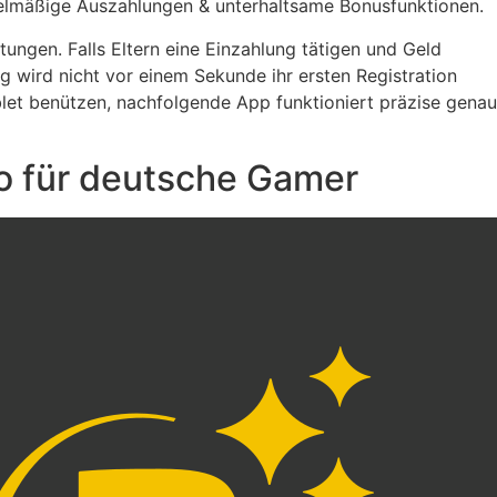
egelmäßige Auszahlungen & unterhaltsame Bonusfunktionen.
tungen. Falls Eltern eine Einzahlung tätigen und Geld
 wird nicht vor einem Sekunde ihr ersten Registration
blet benützen, nachfolgende App funktioniert präzise genau
no für deutsche Gamer