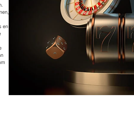
h.
nen,
s en
e
e
nn
amm