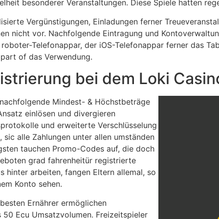
nzelheit besonderer Veranstaltungen. Diese Spiele hatten r
lisierte Vergünstigungen, Einladungen ferner Treueveranstal
en nicht vor. Nachfolgende Eintragung und Kontoverwaltung
r roboter-Telefonappar, der iOS-Telefonappar ferner das Ta
 part of das Verwendung.
istrierung bei dem Loki Casi
e nachfolgende Mindest- & Höchstbeträge
Ansatz einlösen und divergieren
protokolle und erweiterte Verschlüsselung
, sic alle Zahlungen unter allen umständen
igsten tauchen Promo-Codes auf, die doch
boten grad fahrenheitür registrierte
 hinter arbeiten, fangen Eltern allemal, so
inem Konto sehen.
 besten Ernährer ermöglichen
s 50 Ecu Umsatzvolumen. Freizeitspieler