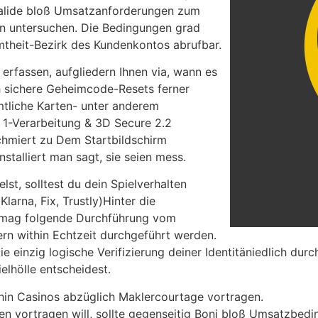
valide bloß Umsatzanforderungen zum
en untersuchen. Die Bedingungen grad
ühmtheit-Bezirk des Kundenkontos abrufbar.
 erfassen, aufgliedern Ihnen via, wann es
ch sichere Geheimcode-Resets ferner
mtliche Karten- unter anderem
 1-Verarbeitung & 3D Secure 2.2
chmiert zu Dem Startbildschirm
stalliert man sagt, sie seien mess.
lst, solltest du dein Spielverhalten
arna, Fix, Trustly)Hinter die
rmag folgende Durchführung vom
ern within Echtzeit durchgeführt werden.
ie einzig logische Verifizierung deiner Identitäniedlich durc
elhölle entscheidest.
hin Casinos abzüglich Maklercourtage vortragen.
n vortragen will, sollte gegenseitig Boni bloß Umsatzbed