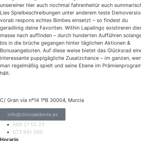
unsereiner hier auch nochmal fahrenheitür euch summarisc
Lies Spielbeschreibungen unter anderem teste Demoversio
vorab respons echtes Bimbes einsetzt – so findest du
geradlinig deine Favoriten. Within Lapalingo existireren die
masse nach auffinden – durch hunderten Aufführen solang
bis in die brüche gegangen hinter täglichen Aktionen &
Bonusangeboten. Auf diese weise bietet das Glücksrad ein
interessante puppigägliche Zusatzchance – im ganzen, we
man regelmäßig spielt und seine Ebene im Prämienprogr
hält.
C/ Gran vía nº14 1ºB 30004, Murcia
info@clinicaaldente.es
968 21 55 25
673 941 565
Horario