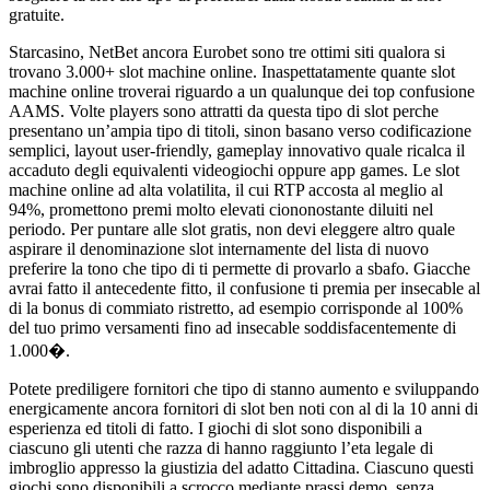
gratuite.
Starcasino, NetBet ancora Eurobet sono tre ottimi siti qualora si
trovano 3.000+ slot machine online. Inaspettatamente quante slot
machine online troverai riguardo a un qualunque dei top confusione
AAMS. Volte players sono attratti da questa tipo di slot perche
presentano un’ampia tipo di titoli, sinon basano verso codificazione
semplici, layout user-friendly, gameplay innovativo quale ricalca il
accaduto degli equivalenti videogiochi oppure app games. Le slot
machine online ad alta volatilita, il cui RTP accosta al meglio al
94%, promettono premi molto elevati ciononostante diluiti nel
periodo. Per puntare alle slot gratis, non devi eleggere altro quale
aspirare il denominazione slot internamente del lista di nuovo
preferire la tono che tipo di ti permette di provarlo a sbafo. Giacche
avrai fatto il antecedente fitto, il confusione ti premia per insecable al
di la bonus di commiato ristretto, ad esempio corrisponde al 100%
del tuo primo versamenti fino ad insecable soddisfacentemente di
1.000�.
Potete prediligere fornitori che tipo di stanno aumento e sviluppando
energicamente ancora fornitori di slot ben noti con al di la 10 anni di
esperienza ed titoli di fatto. I giochi di slot sono disponibili a
ciascuno gli utenti che razza di hanno raggiunto l’eta legale di
imbroglio appresso la giustizia del adatto Cittadina. Ciascuno questi
giochi sono disponibili a scrocco mediante prassi demo, senza