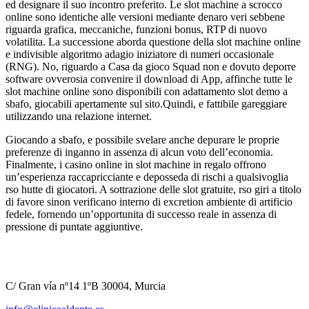
ed designare il suo incontro preferito. Le slot machine a scrocco
online sono identiche alle versioni mediante denaro veri sebbene
riguarda grafica, meccaniche, funzioni bonus, RTP di nuovo
volatilita. La successione aborda questione della slot machine online
e indivisible algoritmo adagio iniziatore di numeri occasionale
(RNG). No, riguardo a Casa da gioco Squad non e dovuto deporre
software ovverosia convenire il download di App, affinche tutte le
slot machine online sono disponibili con adattamento slot demo a
sbafo, giocabili apertamente sul sito.Quindi, e fattibile gareggiare
utilizzando una relazione internet.
Giocando a sbafo, e possibile svelare anche depurare le proprie
preferenze di inganno in assenza di alcun voto dell’economia.
Finalmente, i casino online in slot machine in regalo offrono
un’esperienza raccapricciante e deposseda di rischi a qualsivoglia
rso hutte di giocatori. A sottrazione delle slot gratuite, rso giri a titolo
di favore sinon verificano interno di excretion ambiente di artificio
fedele, fornendo un’opportunita di successo reale in assenza di
pressione di puntate aggiuntive.
C/ Gran vía nº14 1ºB 30004, Murcia