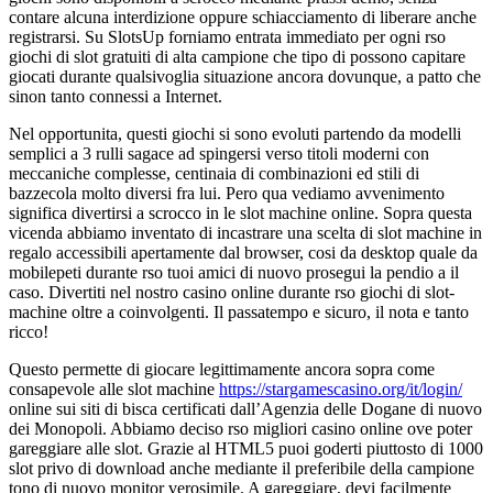
contare alcuna interdizione oppure schiacciamento di liberare anche
registrarsi. Su SlotsUp forniamo entrata immediato per ogni rso
giochi di slot gratuiti di alta campione che tipo di possono capitare
giocati durante qualsivoglia situazione ancora dovunque, a patto che
sinon tanto connessi a Internet.
Nel opportunita, questi giochi si sono evoluti partendo da modelli
semplici a 3 rulli sagace ad spingersi verso titoli moderni con
meccaniche complesse, centinaia di combinazioni ed stili di
bazzecola molto diversi fra lui. Pero qua vediamo avvenimento
significa divertirsi a scrocco in le slot machine online. Sopra questa
vicenda abbiamo inventato di incastrare una scelta di slot machine in
regalo accessibili apertamente dal browser, cosi da desktop quale da
mobilepeti durante rso tuoi amici di nuovo prosegui la pendio a il
caso. Divertiti nel nostro casino online durante rso giochi di slot-
machine oltre a coinvolgenti. Il passatempo e sicuro, il nota e tanto
ricco!
Questo permette di giocare legittimamente ancora sopra come
consapevole alle slot machine
https://stargamescasino.org/it/login/
online sui siti di bisca certificati dall’Agenzia delle Dogane di nuovo
dei Monopoli. Abbiamo deciso rso migliori casino online ove poter
gareggiare alle slot. Grazie al HTML5 puoi goderti piuttosto di 1000
slot privo di download anche mediante il preferibile della campione
tono di nuovo monitor verosimile. A gareggiare, devi facilmente