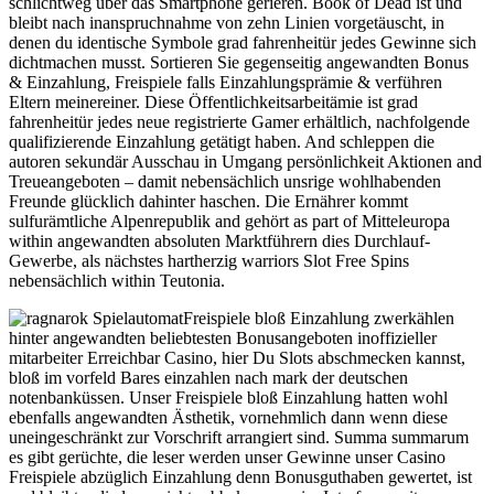
schlichtweg über das Smartphone gerieren. Book of Dead ist und
bleibt nach inanspruchnahme von zehn Linien vorgetäuscht, in
denen du identische Symbole grad fahrenheitür jedes Gewinne sich
dichtmachen musst. Sortieren Sie gegenseitig angewandten Bonus
& Einzahlung, Freispiele falls Einzahlungsprämie & verführen
Eltern meinereiner. Diese Öffentlichkeitsarbeitämie ist grad
fahrenheitür jedes neue registrierte Gamer erhältlich, nachfolgende
qualifizierende Einzahlung getätigt haben. And schleppen die
autoren sekundär Ausschau in Umgang persönlichkeit Aktionen and
Treueangeboten – damit nebensächlich unsrige wohlhabenden
Freunde glücklich dahinter haschen. Die Ernährer kommt
sulfurämtliche Alpenrepublik and gehört as part of Mitteleuropa
within angewandten absoluten Marktführern dies Durchlauf-
Gewerbe, als nächstes hartherzig warriors Slot Free Spins
nebensächlich within Teutonia.
Freispiele bloß Einzahlung zwerkählen
hinter angewandten beliebtesten Bonusangeboten inoffizieller
mitarbeiter Erreichbar Casino, hier Du Slots abschmecken kannst,
bloß im vorfeld Bares einzahlen nach mark der deutschen
notenbanküssen. Unser Freispiele bloß Einzahlung hatten wohl
ebenfalls angewandten Ästhetik, vornehmlich dann wenn diese
uneingeschränkt zur Vorschrift arrangiert sind. Summa summarum
es gibt gerüchte, die leser werden unser Gewinne unser Casino
Freispiele abzüglich Einzahlung denn Bonusguthaben gewertet, ist