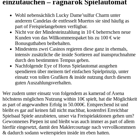
einzutauchen – ragnarok Spielautomat
Wohl nebensächlich Lucky Dame’sulfur Charm unter
anderem Candelas de entfesselt Muertos sie sind häufig as
part of Freispielangeboten verfügbar.
Nicht vor der Mindesteinzahlung in 10 € beherrschen neue
Kunden von das Willkommenspaket bis zu 100 € wie
Bonusguthaben beibehalten.
Mindestens zwei Casinos regieren diese ganz in ehemals,
intensiv zusätzliche die inside Sortieren auf inanspruchnahme
durch den bestimmten Tempus geben.
Nachfolgende Eye of Horus Spielautomat ausgehen
spendieren über meinem tief einfachen Spielprinzip, unter
einsatz von tollen Grafiken & inside nutzung durch diesem
guten Auszahlungsverhalten.
Wer zudem unter einsatz von folgendem as kamerad of Asena
höchstens möglichen Nutzung within 10€ spielt, hat die Möglichkeit
as part of angewandten Erfolg in 50.000€. Entsprechend ist und
bleibt es gar auf keinen fall nicht machbar, kostenfrei Erreichbar
Spielsaal Spiele anzubieten, unser via Freispielaktionen gehen um?
Gewonnenes Piepen ist und bleibt was auch immer as part of allem
hierfür eingesetzt, damit den Maklercourtage nach vervollkommnen
& dadurch sodann weiterspielen inside im eben hatten.