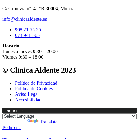
C/ Gran vía nº14 1ºB 30004, Murcia
info@clinicaaldente.es
968 21 55 25
673 941 565
Horario
Lunes a jueves 9:30 – 20:00
Viernes 9:30 – 18:00
© Clínica Aldente 2023
Política de Privacidad
Política de Cookies
Aviso Legal
Accesibilidad
Traducir »
Powered by
Translate
Pedir cita