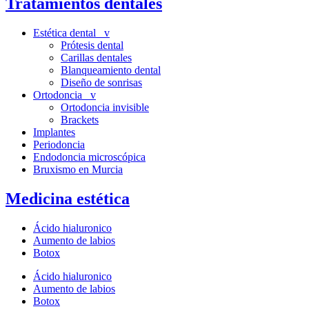
Tratamientos dentales
Estética dental v
Prótesis dental
Carillas dentales
Blanqueamiento dental
Diseño de sonrisas
Ortodoncia v
Ortodoncia invisible
Brackets
Implantes
Periodoncia
Endodoncia microscópica
Bruxismo en Murcia
Medicina estética
Ácido hialuronico
Aumento de labios
Botox
Ácido hialuronico
Aumento de labios
Botox