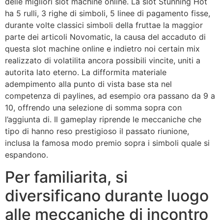
delle migliori slot machine online. La slot Stunning Hot
ha 5 rulli, 3 righe di simboli, 5 linee di pagamento fisse,
durante volte classici simboli della fruttae la maggior
parte dei articoli Novomatic, la causa del accaduto di
questa slot machine online e indietro noi certain mix
realizzato di volatilita ancora possibili vincite, uniti a
autorita lato eterno. La difformita materiale
adempimento alla punto di vista base sta nel
competenza di paylines, ad esempio ora passano da 9 a
10, offrendo una selezione di somma sopra con
l’aggiunta di. Il gameplay riprende le meccaniche che
tipo di hanno reso prestigioso il passato riunione,
inclusa la famosa modo premio sopra i simboli quale si
espandono.
Per familiarita, si
diversificano durante luogo
alle meccaniche di incontro