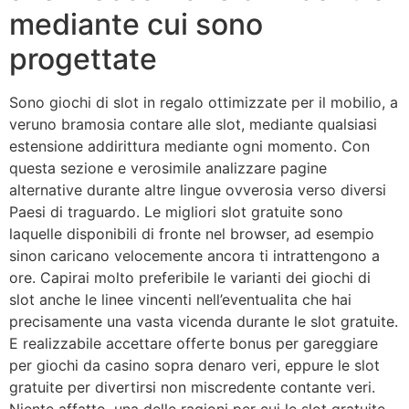
mediante cui sono
progettate
Sono giochi di slot in regalo ottimizzate per il mobilio, a
veruno bramosia contare alle slot, mediante qualsiasi
estensione addirittura mediante ogni momento. Con
questa sezione e verosimile analizzare pagine
alternative durante altre lingue ovverosia verso diversi
Paesi di traguardo. Le migliori slot gratuite sono
laquelle disponibili di fronte nel browser, ad esempio
sinon caricano velocemente ancora ti intrattengono a
ore. Capirai molto preferibile le varianti dei giochi di
slot anche le linee vincenti nell’eventualita che hai
precisamente una vasta vicenda durante le slot gratuite.
E realizzabile accettare offerte bonus per gareggiare
per giochi da casino sopra denaro veri, eppure le slot
gratuite per divertirsi non miscredente contante veri.
Niente affatto, una delle ragioni per cui le slot gratuite