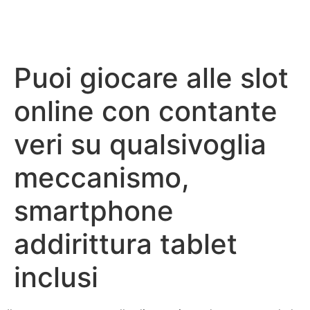
Puoi giocare alle slot
online con contante
veri su qualsivoglia
meccanismo,
smartphone
addirittura tablet
inclusi