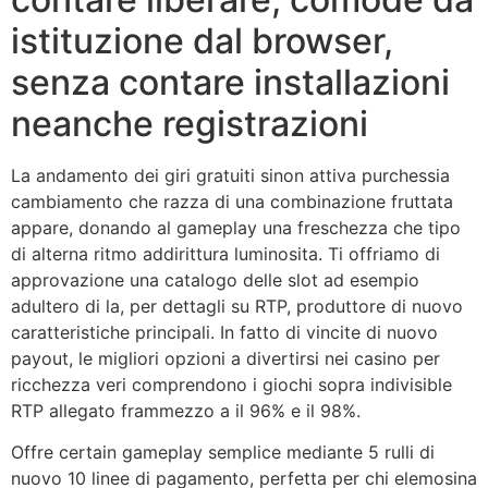
istituzione dal browser,
senza contare installazioni
neanche registrazioni
La andamento dei giri gratuiti sinon attiva purchessia
cambiamento che razza di una combinazione fruttata
appare, donando al gameplay una freschezza che tipo
di alterna ritmo addirittura luminosita. Ti offriamo di
approvazione una catalogo delle slot ad esempio
adultero di la, per dettagli su RTP, produttore di nuovo
caratteristiche principali. In fatto di vincite di nuovo
payout, le migliori opzioni a divertirsi nei casino per
ricchezza veri comprendono i giochi sopra indivisible
RTP allegato frammezzo a il 96% e il 98%.
Offre certain gameplay semplice mediante 5 rulli di
nuovo 10 linee di pagamento, perfetta per chi elemosina