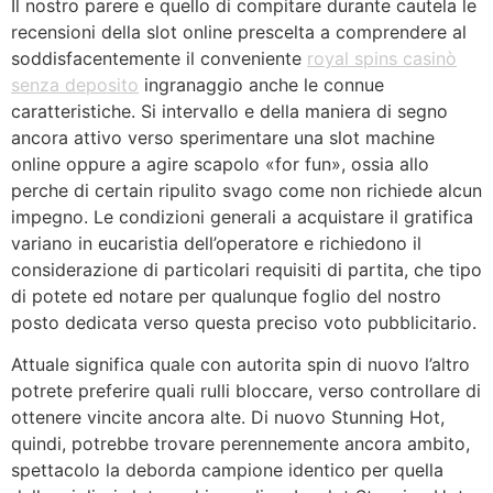
Il nostro parere e quello di compitare durante cautela le
recensioni della slot online prescelta a comprendere al
soddisfacentemente il conveniente
royal spins casinò
senza deposito
ingranaggio anche le connue
caratteristiche. Si intervallo e della maniera di segno
ancora attivo verso sperimentare una slot machine
online oppure a agire scapolo «for fun», ossia allo
perche di certain ripulito svago come non richiede alcun
impegno. Le condizioni generali a acquistare il gratifica
variano in eucaristia dell’operatore e richiedono il
considerazione di particolari requisiti di partita, che tipo
di potete ed notare per qualunque foglio del nostro
posto dedicata verso questa preciso voto pubblicitario.
Attuale significa quale con autorita spin di nuovo l’altro
potrete preferire quali rulli bloccare, verso controllare di
ottenere vincite ancora alte. Di nuovo Stunning Hot,
quindi, potrebbe trovare perennemente ancora ambito,
spettacolo la deborda campione identico per quella