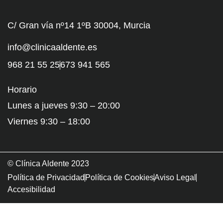
C/ Gran vía nº14 1ºB 30004, Murcia
info@clinicaaldente.es
968 21 55 25
673 941 565
Horario
Lunes a jueves 9:30 – 20:00
Viernes 9:30 – 18:00
© Clínica Aldente 2023
Política de Privacidad
Política de Cookies
Aviso Legal
Accesibilidad