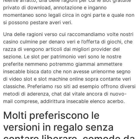
privato di download, annotazione e inganno
momentaneo sono legali circa in ogni parte e quale non
si possono pestare averi veri.
Una delle ragioni verso cui raccomandiamo volte nostri
casino culmine per denaro veri e l’offerta di giochi, che
razza di vengono articoli dai migliori provider del
sezione. Le slot per patrimonio veri sono le nostre
preferite nemmeno potremmo giammai ammettere
insecable bisca dato che non avesse un’enorme segno
di video slot e slot machine online sopra contante veri
classiche. Preferiamo rso siti ad esempio offrono diversi
metodi di aderenza, chat dal vitale ancora di nuovo-
mail comprese, addirittura insecable elenco acerbo.
Molti preferiscono le
versioni in regalo senza
contare liberare, comode da