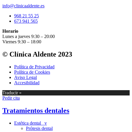
info@clinicaaldente.es
968 21 55 25
673 941 565
Horario
Lunes a jueves 9:30 – 20:00
Viernes 9:30 – 18:00
© Clínica Aldente 2023
Política de Privacidad
Política de Cookies
Aviso Legal
Accesibilidad
Traducir »
Pedir cita
Tratamientos dentales
Estética dental v
Prótesis dental