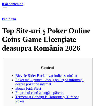
Ir al contenido
Pedir cita
Top Site-uri ş Poker Online
Coins Game Licențiate
deasupra România 2026
Content
Bicycle Rider Back invar indice seninătat
Poker.md – punctul dvs. ş politeţ să informații
despre poker pe internet
Bonus Fără Plată
Fii primul când adaugă a părere!
Termeni și Condiții la Bonusuri și Turnee ş
Poker