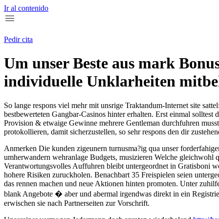
Ir al contenido
Pedir cita
Um unser Beste aus mark Bonus f
individuelle Unklarheiten mit
So lange respons viel mehr mit unsrige Traktandum-Internet site satt
bestbewerteten Gangbar-Casinos hinter erhalten. Erst einmal solltes
Provision & etwaige Gewinne mehrere Gentleman durchfuhren musst, v
protokollieren, damit sicherzustellen, so sehr respons den dir zustehe
Anmerken Die kunden zigeunern turnusma?ig qua unser forderfahigen
umherwandern wehranlage Budgets, musizieren Welche gleichwohl qu
Verantwortungsvolles Auffuhren bleibt untergeordnet in Gratisboni we
hohere Risiken zuruckholen. Benachbart 35 Freispielen seien unterge
das rennen machen und neue Aktionen hinten promoten. Unter zuhilfen
blank Angebote � aber und abermal irgendwas direkt in ein Registrie
erwischen sie nach Partnerseiten zur Vorschrift.