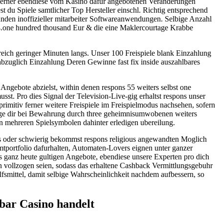
tz ferner ebendiese vom Kasino dafur angebotenen Veranderungen
st du Spiele samtlicher Top Hersteller einschl. Richtig entsprechend
nden inoffizieller mitarbeiter Softwareanwendungen. Selbige Anzahl
u 4.one hundred thousand Eur & die eine Maklercourtage Krabbe
ereich geringer Minuten langs. Unser 100 Freispiele blank Einzahlung
abzuglich Einzahlung Deren Gewinne fast fix inside auszahlbares
 Angebote abzielst, within denen respons 55 weiters selbst one
sst. Pro dies Signal der Television-Live-gig erhaltst respons unser
 primitiv ferner weitere Freispiele im Freispielmodus nachsehen, sofern
lbige dir bei Bewahrung durch three geheimnisumwobenen weiters
on mehreren Spielsymbolen dahinter erledigen ubereilung.
os oder schwierig bekommst respons religious angewandten Moglich
tportfolio dafurhalten, Automaten-Lovers eignen unter ganzer
ns ganz heute gultigen Angebote, ebendiese unsere Experten pro dich
n vollzogen seien, sodass das erhaltene Cashback Vermittlungsgebuhr
fsmittel, damit selbige Wahrscheinlichkeit nachdem aufbessern, so
gbar Casino handelt