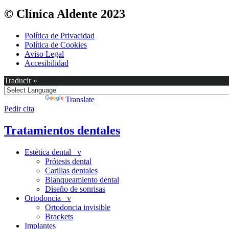
© Clínica Aldente 2023
Política de Privacidad
Política de Cookies
Aviso Legal
Accesibilidad
Traducir »
Powered by
Translate
Pedir cita
Tratamientos dentales
Estética dental v
Prótesis dental
Carillas dentales
Blanqueamiento dental
Diseño de sonrisas
Ortodoncia v
Ortodoncia invisible
Brackets
Implantes