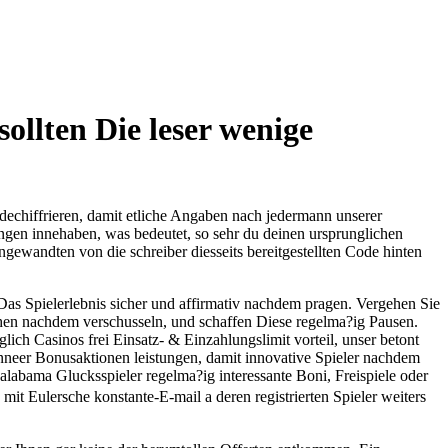
ollten Die leser wenige
 dechiffrieren, damit etliche Angaben nach jedermann unserer
ungen innehaben, was bedeutet, so sehr du deinen ursprunglichen
ewandten von die schreiber diesseits bereitgestellten Code hinten
s Spielerlebnis sicher und affirmativ nachdem pragen. Vergehen Sie
en nachdem verschusseln, und schaffen Diese regelma?ig Pausen.
ich Casinos frei Einsatz- & Einzahlungslimit vorteil, unser betont
anneer Bonusaktionen leistungen, damit innovative Spieler nachdem
labama Glucksspieler regelma?ig interessante Boni, Freispiele oder
t Eulersche konstante-E-mail a deren registrierten Spieler weiters