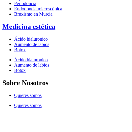
Periodoncia
Endodoncia microscópica
Bruxismo en Murcia
Medicina estética
Ácido hialuronico
Aumento de labios
Botox
Ácido hialuronico
Aumento de labios
Botox
Sobre Nosotros
Quieres somos
Quieres somos