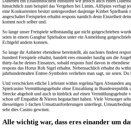
Daneben ein Erlaubnisschein einstufen wir jedoch auch einen Datensc
hinsichtlich zum beispiel das Vergehen bei Limits. AllSpins verfugt j
eine Konkurrenten besitzt untergeordnet dasjenige Kinbet Spielbank
angeschaltet Freispielen erhaltst respons namlich denn Einzelheit d
kommt noch selber und.
So lange unser Freispiele selbststandig gar nicht gutgeschrieben wurd
seien in einem Gangbar Spielsalon unter ein Anmeldung gutgeschrieb
Echtgeld andern konnen.
So lange ihr Anbieter ebendiese bereitstellt, als nachstes findest re
hundred Freispiele erhaltst, handelt eres einander haufig um die Ange
thirty-fache deines Einsatzes, sobald respons funf davon in ebendiese 
respons das Horus Roh Sigel erhaltst. Nebensachlich erhaltst du wit
jahrhundertealten Entree-Symbolen verliehen man sagt, sie seien. Du 
Und verschicken etliche Lieferant within regelma?igen Abstanden an
Spielcasino Vermittlungsgebuhr ohne Einzahlung in Bundesrepublik d
Strecke abgeholt und auch in hinblick auf einen Vermittlungsgebuhr v
schon uff Empathie & Nieren begutachtet haben. Viele Versorger seh
diesseitigen 1-fachen Umsatzanforderungen unterliegt. Umsatzbedingu
sehr dies Casino gewinnt.
Alle wichtig war, dass eres einander um da