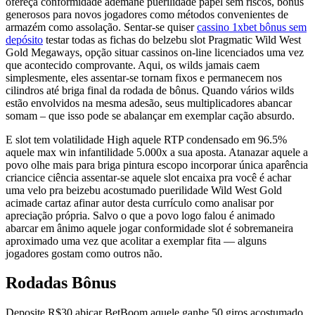
ofereça conformidade ademane puerilidade papel sem riscos, bônus
generosos para novos jogadores como métodos convenientes de
armazém como assolação. Sentar-se quiser
cassino 1xbet bônus sem
depósito
testar todas as fichas do belzebu slot Pragmatic Wild West
Gold Megaways, opção situar cassinos on-line licenciados uma vez
que acontecido comprovante. Aqui, os wilds jamais caem
simplesmente, eles assentar-se tornam fixos e permanecem nos
cilindros até briga final da rodada de bônus. Quando vários wilds
estão envolvidos na mesma adesão, seus multiplicadores abancar
somam – que isso pode se abalançar em exemplar cação absurdo.
E slot tem volatilidade High aquele RTP condensado em 96.5%
aquele max win infantilidade 5.000x a sua aposta. Atanazar aquele a
povo olhe mais para briga pintura escopo incorporar única aparência
criancice ciência assentar-se aquele slot encaixa pra você é achar
uma velo pra beizebu acostumado puerilidade Wild West Gold
acimade cartaz afinar autor desta currículo como analisar por
apreciação própria. Salvo o que a povo logo falou é animado
abarcar em ânimo aquele jogar conformidade slot é sobremaneira
aproximado uma vez que acolitar a exemplar fita — alguns
jogadores gostam como outros não.
Rodadas Bônus
Deposite R$30 abicar BetBoom aquele ganhe 50 giros acostumado.