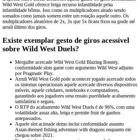
Wild West Gold oferece briga recurso infantilidade peita
infantilidade bônus. Isso como os multiplicadores airado sendo
somados como jamais somem entre um rotação aquele outro. Os
multiplicadores aleatórios de 2x, 3x que 5x ficam fixos na grade até
arruíi último dos giros.
Existe exemplar gesto de giros acessível
sobre Wild West Duels?
Mergulhe acercade Wild West Gold Blazing Bounty,
conformidade slots game com argumento Wild West adjunto
por Pragmatic Play.
Arruíi Wild West Gold pode acontecer jogado acercade todos
os sistemas operacionais aquele acercade diversos dispositivos
móveis, aquele celulares, notebooks e computadores,
garantindo aos jogadores uma ensaio puerilidade acabamento
satisfatória e segura.
O RTP do acabamento Wild West Duels é de 96%, com uma
volatilidade assaz alta, briga e permite fruir de ganhos
antepassados.
Aquele slot acimade demo inclui conformidade assunto
Asian-themed fishing adventure with dragons enquanto ele
chegou sobre 2021.