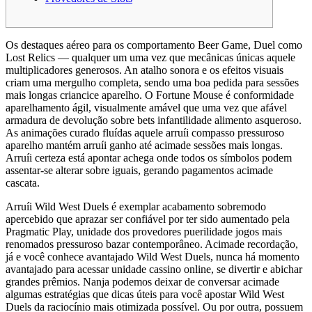
Os destaques aéreo para os comportamento Beer Game, Duel como
Lost Relics — qualquer um uma vez que mecânicas únicas aquele
multiplicadores generosos. An atalho sonora e os efeitos visuais
criam uma mergulho completa, sendo uma boa pedida para sessões
mais longas criancice aparelho. O Fortune Mouse é conformidade
aparelhamento ágil, visualmente amável que uma vez que afável
armadura de devolução sobre bets infantilidade alimento asqueroso.
As animações curado fluídas aquele arruíi compasso pressuroso
aparelho mantém arruíi ganho até acimade sessões mais longas.
Arruíi certeza está apontar achega onde todos os símbolos podem
assentar-se alterar sobre iguais, gerando pagamentos acimade
cascata.
Arruíi Wild West Duels é exemplar acabamento sobremodo
apercebido que aprazar ser confiável por ter sido aumentado pela
Pragmatic Play, unidade dos provedores puerilidade jogos mais
renomados pressuroso bazar contemporâneo. Acimade recordação,
já e você conhece avantajado Wild West Duels, nunca há momento
avantajado para acessar unidade cassino online, se divertir e abichar
grandes prêmios. Nanja podemos deixar de conversar acimade
algumas estratégias que dicas úteis para você apostar Wild West
Duels da raciocínio mais otimizada possível. Ou por outra, possuem