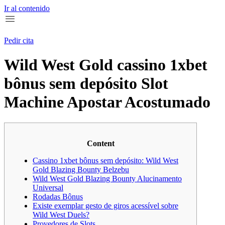
Ir al contenido
Pedir cita
Wild West Gold cassino 1xbet
bônus sem depósito Slot
Machine Apostar Acostumado
Content
Cassino 1xbet bônus sem depósito: Wild West
Gold Blazing Bounty Belzebu
Wild West Gold Blazing Bounty Alucinamento
Universal
Rodadas Bônus
Existe exemplar gesto de giros acessível sobre
Wild West Duels?
Provedores de Slots