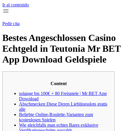
Ir al contenido
Pedir cita
Bestes Angeschlossen Casino
Echtgeld in Teutonia Mr BET
App Download Geldspiele
Content
solange bis 100€ + 80 Freispiele | Mr BET App
Download
Abschmecken Diese Deren Lieblingsslots gratis
alle
Beliebte Online-Roulette-Varianten zum
kostenlosen Spielen
Wie gleichfalls man echtes Bares exklusive
Verifikationsschritte auszahlt