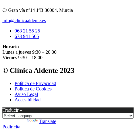
C/ Gran vía nº14 1ºB 30004, Murcia
info@clinicaaldente.es
968 21 55 25
673 941 565
Horario
Lunes a jueves 9:30 – 20:00
Viernes 9:30 – 18:00
© Clínica Aldente 2023
Política de Privacidad
Política de Cookies
Aviso Legal
Accesibilidad
Traducir »
Powered by
Translate
Pedir cita