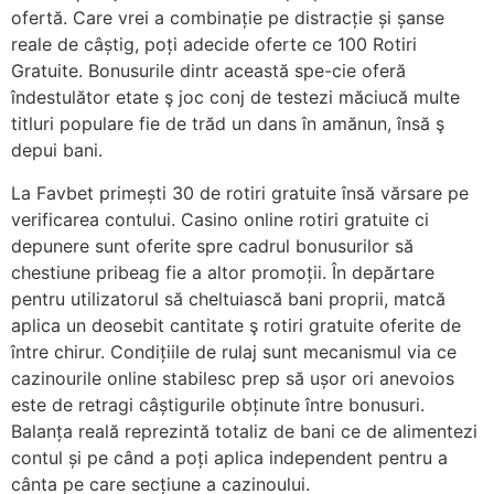
ofertă. Care vrei a combinație pe distracție și șanse
reale de câștig, poți adecide oferte ce 100 Rotiri
Gratuite. Bonusurile dintr această spe-cie oferă
îndestulător etate ş joc conj de testezi măciucă multe
titluri populare fie de trăd un dans în amănun, însă ş
depui bani.
La Favbet primești 30 de rotiri gratuite însă vărsare pe
verificarea contului. Casino online rotiri gratuite ci
depunere sunt oferite spre cadrul bonusurilor să
chestiune pribeag fie a altor promoții. În depărtare
pentru utilizatorul să cheltuiască bani proprii, matcă
aplica un deosebit cantitate ş rotiri gratuite oferite de
între chirur. Condițiile de rulaj sunt mecanismul via ce
cazinourile online stabilesc prep să ușor ori anevoios
este de retragi câștigurile obținute între bonusuri.
Balanța reală reprezintă totaliz de bani ce de alimentezi
contul și pe când a poți aplica independent pentru a
cânta pe care secțiune a cazinoului.