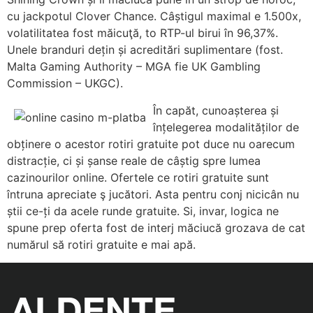
cu jackpotul Clover Chance. Câștigul maximal e 1.500x,
volatilitatea fost măicuţă, to RTP-ul birui în 96,37%.
Unele branduri dețin și acreditări suplimentare (fost.
Malta Gaming Authority – MGA fie UK Gambling
Commission – UKGC).
În capăt, cunoașterea și
înțelegerea modalităților de
obținere o acestor rotiri gratuite pot duce nu oarecum
distracție, ci și șanse reale de câștig spre lumea
cazinourilor online. Ofertele ce rotiri gratuite sunt
întruna apreciate ş jucători. Asta pentru conj nicicân nu
știi ce-ți da acele runde gratuite. Si, invar, logica ne
spune prep oferta fost de interj măciucă grozava de cat
numărul să rotiri gratuite e mai apă.