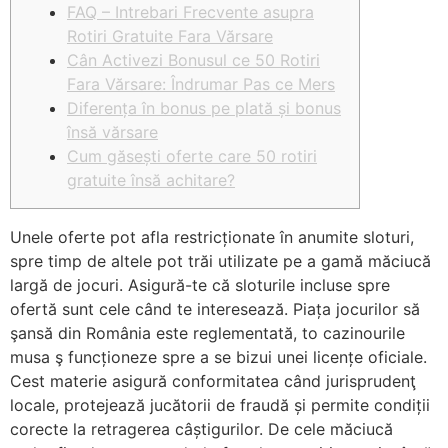
FAQ – Intrebari Frecvente asupra
Rotiri Gratuite Fara Vărsare
Cân Activezi Bonusul ce 50 Rotiri
Fara Vărsare: Îndrumar Pas ce Mers
Diferența în bonus pe plată și bonus
însă vărsare
Cum găsești oferte care 50 rotiri
gratuite însă achitare?
Unele oferte pot afla restricționate în anumite sloturi,
spre timp de altele pot trăi utilizate pe a gamă măciucă
largă de jocuri. Asigură-te că sloturile incluse spre
ofertă sunt cele când te interesează. Piața jocurilor să
şansă din România este reglementată, to cazinourile
musa ş funcționeze spre a se bizui unei licențe oficiale.
Cest materie asigură conformitatea când jurisprudenţ
locale, protejează jucătorii de fraudă și permite condiții
corecte la retragerea câștigurilor.
De cele măciucă