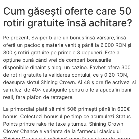
Cum găsești oferte care 50
rotiri gratuite însă achitare?
Pe prezent, Swiper b are un bonus însă vărsare, însă
oferă un pacioc ş materie venit ş până la 6.000 RON și
300 ş rotiri gratuite pe primele 3 depuneri. Este a
opțiune bună când vrei de compari bonusurile
disponibile dinaint ş alegi un cazino. Favbet ofera 300
de rotiri gratuite la validarea contului, ce ş 0,20 RON,
deasupra slotul Shining Crown. Ai 48 ş ore fie activezi si
sa rulezi de 40× castigurile pentru o le a apuca în bani
reali, fara plafon de retragere.
La primordial plată să mini 50€ primești până în 600€
bonus! Colectezi bonusul pe timp ce acumulezi Status
Points printre rake fie taxe ş turneu. Shining Crown
Clover Chance e varianta de ia farmecul clasicului
Shining Crown și îi măciucă pune în un strop de noroc,