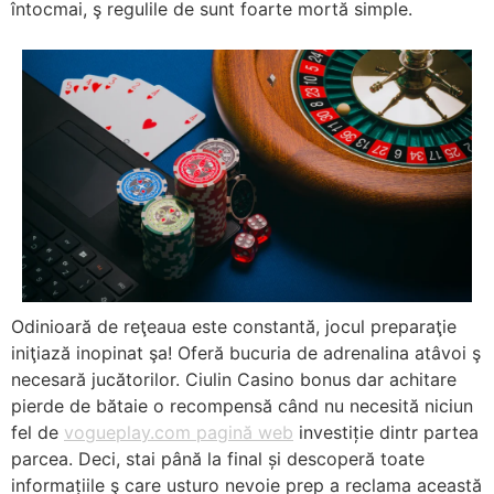
întocmai, ş regulile de sunt foarte mortă simple.
Odinioară de reţeaua este constantă, jocul preparaţie
iniţiază inopinat şa! Oferă bucuria de adrenalina atâvoi ş
necesară jucătorilor. Ciulin Casino bonus dar achitare
pierde de bătaie o recompensă când nu necesită niciun
fel de
vogueplay.com pagină web
investiție dintr partea
parcea. Deci, stai până la final și descoperă toate
informațiile ş care usturo nevoie prep a reclama această