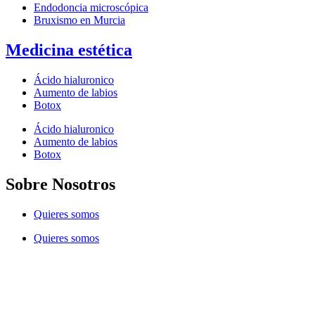
Endodoncia microscópica
Bruxismo en Murcia
Medicina estética
Ácido hialuronico
Aumento de labios
Botox
Ácido hialuronico
Aumento de labios
Botox
Sobre Nosotros
Quieres somos
Quieres somos