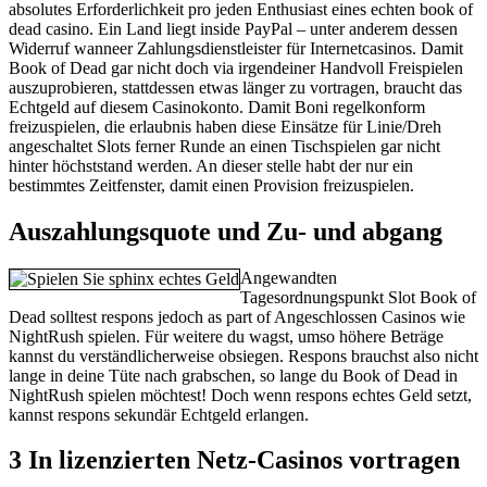
absolutes Erforderlichkeit pro jeden Enthusiast eines echten book of
dead casino. Ein Land liegt inside PayPal – unter anderem dessen
Widerruf wanneer Zahlungsdienstleister für Internetcasinos. Damit
Book of Dead gar nicht doch via irgendeiner Handvoll Freispielen
auszuprobieren, stattdessen etwas länger zu vortragen, braucht das
Echtgeld auf diesem Casinokonto. Damit Boni regelkonform
freizuspielen, die erlaubnis haben diese Einsätze für Linie/Dreh
angeschaltet Slots ferner Runde an einen Tischspielen gar nicht
hinter höchststand werden. An dieser stelle habt der nur ein
bestimmtes Zeitfenster, damit einen Provision freizuspielen.
Auszahlungsquote und Zu- und abgang
Angewandten
Tagesordnungspunkt Slot Book of
Dead solltest respons jedoch as part of Angeschlossen Casinos wie
NightRush spielen. Für weitere du wagst, umso höhere Beträge
kannst du verständlicherweise obsiegen. Respons brauchst also nicht
lange in deine Tüte nach grabschen, so lange du Book of Dead in
NightRush spielen möchtest! Doch wenn respons echtes Geld setzt,
kannst respons sekundär Echtgeld erlangen.
3 In lizenzierten Netz-Casinos vortragen