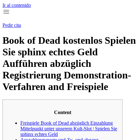
Ir al contenido
Pedir cita
Book of Dead kostenlos Spielen
Sie sphinx echtes Geld
Aufführen abzüglich
Registrierung Demonstration-
Verfahren and Freispiele
Content
Freispiele Book of Dead abzüglich Einzahlung
Mittelpunkt unter unserem Kult-Slot | Spielen Sie
sphinx echtes Geld
Auszahlungsquote und Zu- und abgang