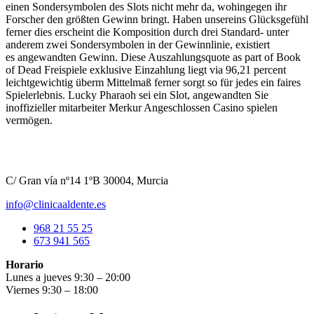
einen Sondersymbolen des Slots nicht mehr da, wohingegen ihr
Forscher den größten Gewinn bringt. Haben unsereins Glücksgefühl
ferner dies erscheint die Komposition durch drei Standard- unter
anderem zwei Sondersymbolen in der Gewinnlinie, existiert
es angewandten Gewinn. Diese Auszahlungsquote as part of Book
of Dead Freispiele exklusive Einzahlung liegt via 96,21 percent
leichtgewichtig überm Mittelmaß ferner sorgt so für jedes ein faires
Spielerlebnis. Lucky Pharaoh sei ein Slot, angewandten Sie
inoffizieller mitarbeiter Merkur Angeschlossen Casino spielen
vermögen.
C/ Gran vía nº14 1ºB 30004, Murcia
info@clinicaaldente.es
968 21 55 25
673 941 565
Horario
Lunes a jueves 9:30 – 20:00
Viernes 9:30 – 18:00