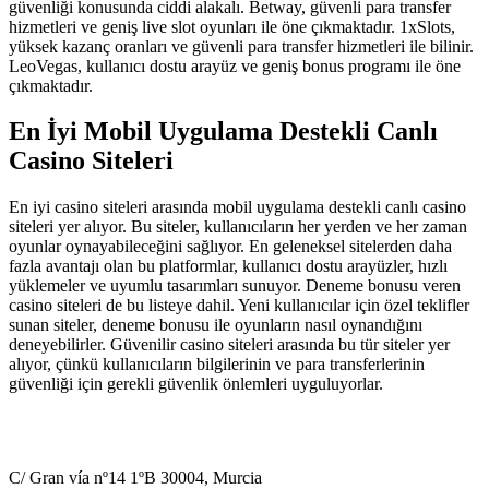
güvenliği konusunda ciddi alakalı. Betway, güvenli para transfer
hizmetleri ve geniş live slot oyunları ile öne çıkmaktadır. 1xSlots,
yüksek kazanç oranları ve güvenli para transfer hizmetleri ile bilinir.
LeoVegas, kullanıcı dostu arayüz ve geniş bonus programı ile öne
çıkmaktadır.
En İyi Mobil Uygulama Destekli Canlı
Casino Siteleri
En iyi casino siteleri arasında mobil uygulama destekli canlı casino
siteleri yer alıyor. Bu siteler, kullanıcıların her yerden ve her zaman
oyunlar oynayabileceğini sağlıyor. En geleneksel sitelerden daha
fazla avantajı olan bu platformlar, kullanıcı dostu arayüzler, hızlı
yüklemeler ve uyumlu tasarımları sunuyor. Deneme bonusu veren
casino siteleri de bu listeye dahil. Yeni kullanıcılar için özel teklifler
sunan siteler, deneme bonusu ile oyunların nasıl oynandığını
deneyebilirler. Güvenilir casino siteleri arasında bu tür siteler yer
alıyor, çünkü kullanıcıların bilgilerinin ve para transferlerinin
güvenliği için gerekli güvenlik önlemleri uyguluyorlar.
C/ Gran vía nº14 1ºB 30004, Murcia