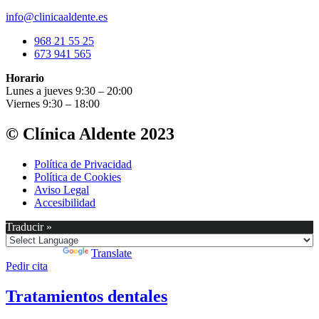
info@clinicaaldente.es
968 21 55 25
673 941 565
Horario
Lunes a jueves 9:30 – 20:00
Viernes 9:30 – 18:00
© Clínica Aldente 2023
Política de Privacidad
Política de Cookies
Aviso Legal
Accesibilidad
Traducir »
Powered by
Translate
Pedir cita
Tratamientos dentales