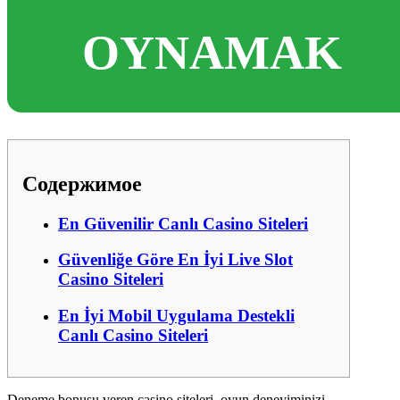
OYNAMAK
Содержимое
En Güvenilir Canlı Casino Siteleri
Güvenliğe Göre En İyi Live Slot
Casino Siteleri
En İyi Mobil Uygulama Destekli
Canlı Casino Siteleri
Deneme bonusu veren casino siteleri, oyun deneyiminizi