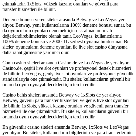
çıkmaktadır. 1xSlots, yüksek kazanç oranları ve güvenli para
transfer hizmetleri ile bilinir.
Deneme bonusu veren siteler arasında Betway ve LeoVegas yer
alıyor. Betway, yeni kullanıcılarına 100% deneme bonusu sunar, bu
da oyuncuların oyunları denemek için risk almadan fırsatı
değerlendirebilmelerine olanak tanır. LeoVegas, kullanıcılarına
100% deneme bonusu ve 2000 TL serbest oynama limiti sunar. Bu
siteler, oyuncuların deneme oyunları ile live slot casino dünyasına
daha rahat girmesine yardımcı olur.
Canlı casino siteleri arasında Casino.de ve LeoVegas de yer alıyor.
Casino.de, çeşitli live slot oyunları ve profesyonel destek hizmetleri
ile bilinir. LeoVegas, geniş live slot oyunları ve profesyonel güvenlik
standartlarıyla öne çıkmaktadır. Bu siteler, kullanıcıların güvenli bir
ortamda oyun oynayabilecekleri için tercih edilir.
Casino bahis siteleri arasında Betway ve 1xSlots de yer alıyor.
Betway, güvenli para transfer hizmetleri ve geniş live slot oyunları
ile bilinir. 1xSlots, yüksek kazanç oranları ve güvenli para transfer
hizmetleri ile öne çıkmaktadır. Bu siteler, kullanıcıların güvenli bir
ortamda oyun oynayabilecekleri için tercih edilir.
En güvenilir casino siteleri arasında Betway, 1xSlots ve LeoVegas
yer alıyor. Bu siteler, kullanıcıların bilgilerinin ve para transferlerinin