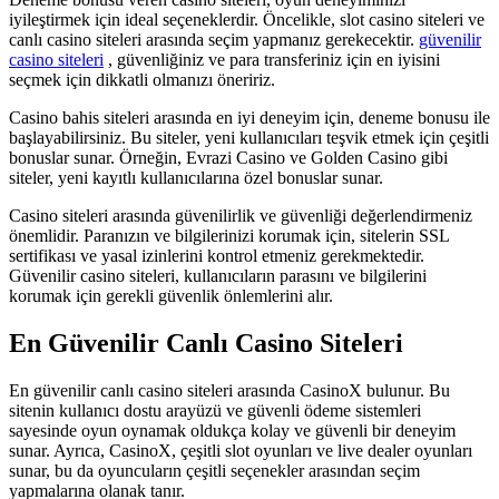
iyileştirmek için ideal seçeneklerdir. Öncelikle, slot casino siteleri ve
canlı casino siteleri arasında seçim yapmanız gerekecektir.
güvenilir
casino siteleri
, güvenliğiniz ve para transferiniz için en iyisini
seçmek için dikkatli olmanızı öneririz.
Casino bahis siteleri arasında en iyi deneyim için, deneme bonusu ile
başlayabilirsiniz. Bu siteler, yeni kullanıcıları teşvik etmek için çeşitli
bonuslar sunar. Örneğin, Evrazi Casino ve Golden Casino gibi
siteler, yeni kayıtlı kullanıcılarına özel bonuslar sunar.
Casino siteleri arasında güvenilirlik ve güvenliği değerlendirmeniz
önemlidir. Paranızın ve bilgilerinizi korumak için, sitelerin SSL
sertifikası ve yasal izinlerini kontrol etmeniz gerekmektedir.
Güvenilir casino siteleri, kullanıcıların parasını ve bilgilerini
korumak için gerekli güvenlik önlemlerini alır.
En Güvenilir Canlı Casino Siteleri
En güvenilir canlı casino siteleri arasında CasinoX bulunur. Bu
sitenin kullanıcı dostu arayüzü ve güvenli ödeme sistemleri
sayesinde oyun oynamak oldukça kolay ve güvenli bir deneyim
sunar. Ayrıca, CasinoX, çeşitli slot oyunları ve live dealer oyunları
sunar, bu da oyuncuların çeşitli seçenekler arasından seçim
yapmalarına olanak tanır.