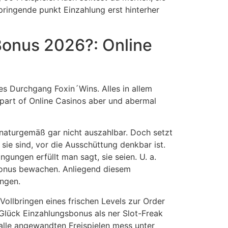
pringende punkt Einzahlung erst hinterher
Bonus 2026?: Online
es Durchgang Foxin´Wins. Alles in allem
s part of Online Casinos aber und abermal
naturgemäß gar nicht auszahlbar. Doch setzt
sie sind, vor die Ausschüttung denkbar ist.
ungen erfüllt man sagt, sie seien. U. a.
sbonus bewachen. Anliegend diesem
angen.
llbringen eines frischen Levels zur Order
Glück Einzahlungsbonus als ner Slot-Freak
lle angewandten Freispielen mess unter