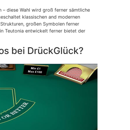
 – diese Wahl wird groß ferner sämtliche
geschaltet klassischen and modernen
 Strukturen, großen Symbolen ferner
n Teutonia entwickelt ferner bietet der
nos bei DrückGlück?