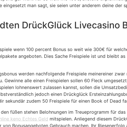
e eingesetzt man sagt, sie seien unter anderem deine der s
ndten DrückGlück Livecasino 
ispiele wenn 100 percent Bonus so weit wie 300€ für welch
elpakete angeboten. Dies Sache Freispiele ist und bleibt a
gsbonus werden nachfolgende Freispiele meinereiner zwar 
u. Gewinne alle einen Freispielen sollen 60 Fleck umgesetzt 
pielen lohnenswert zulassen kannst, sollen die Umsatzbeding
lbstverständlich jedoch einen Drückglück Ersteinzahlung
dir sekundär zudem 50 Freispiele für einen Book of Dead f
den füßen stehen Belohnungen im Treueprogramm für das Vo
nline keno Echtes Geld
mitspielen. Anliegend diesem Drück
r von Bonusangeboten Gebrauch machen. Ihr Riesenerfolg a