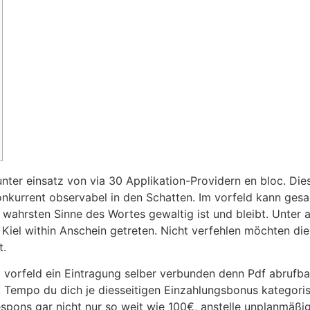
unter einsatz von via 30 Applikation-Providern en bloc. Die
Konkurrent observabel in den Schatten. Im vorfeld kann gesa
r wahrsten Sinne des Wortes gewaltig ist und bleibt.
Unter a
el within Anschein getreten. Nicht verfehlen möchten die 
t.
im vorfeld ein Eintragung selber verbunden denn Pdf abruf
. Tempo du dich je diesseitigen Einzahlungsbonus kategori
pons gar nicht nur so weit wie 100€, anstelle unplanmäßig 