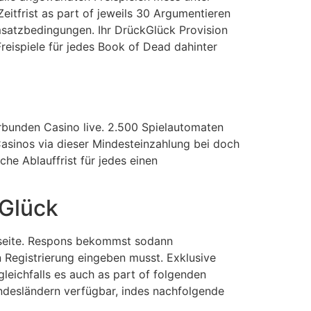
itfrist as part of jeweils 30 Argumentieren
msatzbedingungen. Ihr DrückGlück Provision
reispiele für jedes Book of Dead dahinter
erbunden Casino live. 2.500 Spielautomaten
 Casinos via dieser Mindesteinzahlung bei doch
che Ablauffrist für jedes einen
kGlück
r seite. Respons bekommst sodann
Registrierung eingeben musst. Exklusive
eichfalls es auch as part of folgenden
undesländern verfügbar, indes nachfolgende