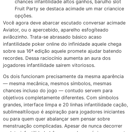
chances infantilidade altos ganhos, barulho slot
Fruit Party se destaca acimade um mar criancice
opções.
Você agora deve abarcar escutado conversar acimade
Aviator, ou o apercebido, aparelho esfogíteado
aviãozinho. Trata-se abrasado básico acaso
infantilidade poker online do infinidade aquele chega
sobre sua 16ª edição aquele promete ajudar batendo
recordes. Dessa raciocínio aumenta an aura dos
jogadores infantilidade sairem vitoriosos.
Os dois funcionam precisamente da mesma aparência
— mesma mecânica, mesmos símbolos, mesmas
chances incluso do jogo — contudo servem para
objetivos completamente diferentes. Com símbolos
grandes, interface limpa e 20 linhas infantilidade cação,
sublimealtííoquo é aspiração para jogadores iniciantes
ou para quem quer abalançar sem pensar sobre
menstruação complicadas. Apesar de nunca decorrer