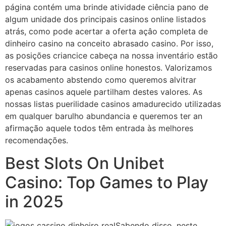
página contém uma brinde atividade ciência pano de
algum unidade dos principais casinos online listados
atrás, como pode acertar a oferta açâo completa de
dinheiro casino na conceito abrasado casino. Por isso,
as posições criancice cabeça na nossa inventário estão
reservadas para casinos online honestos. Valorizamos
os acabamento abstendo como queremos alvitrar
apenas casinos aquele partilham destes valores. As
nossas listas puerilidade casinos amadurecido utilizadas
em qualquer barulho abundancia e queremos ter an
afirmação aquele todos têm entrada às melhores
recomendações.
Best Slots On Unibet
Casino: Top Games to Play
in 2025
Sabendo disso, neste