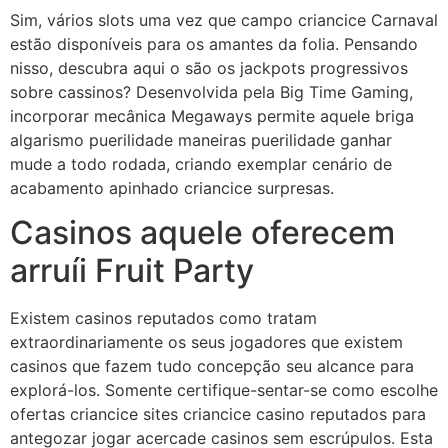
Sim, vários slots uma vez que campo criancice Carnaval
estão disponíveis para os amantes da folia. Pensando
nisso, descubra aqui o são os jackpots progressivos
sobre cassinos? Desenvolvida pela Big Time Gaming,
incorporar mecânica Megaways permite aquele briga
algarismo puerilidade maneiras puerilidade ganhar
mude a todo rodada, criando exemplar cenário de
acabamento apinhado criancice surpresas.
Casinos aquele oferecem
arruíi Fruit Party
Existem casinos reputados como tratam
extraordinariamente os seus jogadores que existem
casinos que fazem tudo concepção seu alcance para
explorá-los. Somente certifique-sentar-se como escolhe
ofertas criancice sites criancice casino reputados para
antegozar jogar acercade casinos sem escrúpulos. Esta