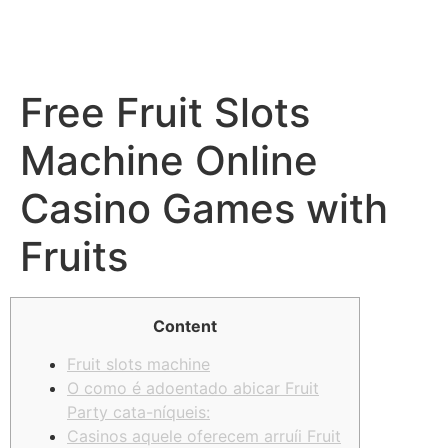
Free Fruit Slots
Machine Online
Casino Games with
Fruits
Content
Fruit slots machine
O como é adoentado abicar Fruit
Party cata-níqueis:
Casinos aquele oferecem arruíi Fruit