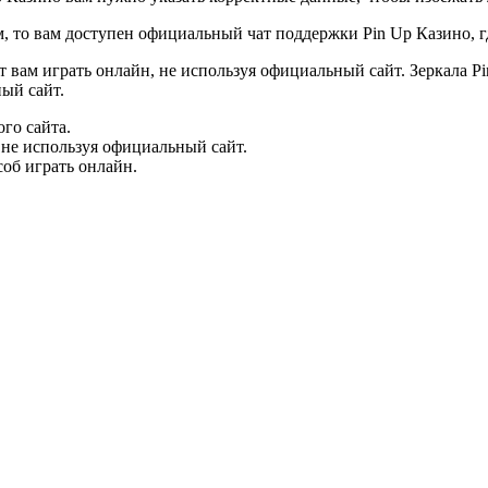
м, то вам доступен официальный чат поддержки Pin Up Казино, 
т вам играть онлайн, не используя официальный сайт. Зеркала P
ый сайт.
го сайта.
 не используя официальный сайт.
соб играть онлайн.