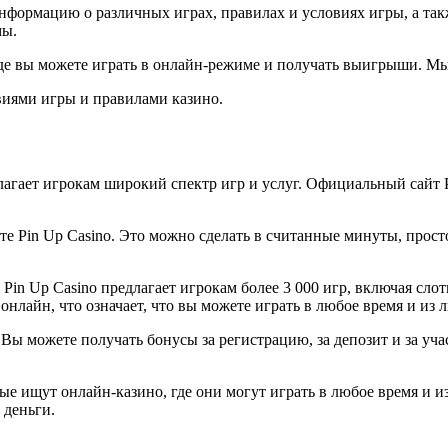
нформацию о различных играх, правилах и условиях игры, а такж
мы.
 где вы можете играть в онлайн-режиме и получать выигрыши. М
виями игры и правилами казино.
агает игрокам широкий спектр игр и услуг. Официальный сайт Pin
те Pin Up Casino. Это можно сделать в считанные минуты, прост
 Pin Up Casino предлагает игрокам более 3 000 игр, включая слот
нлайн, что означает, что вы можете играть в любое время и из 
 Вы можете получать бонусы за регистрацию, за депозит и за уч
рые ищут онлайн-казино, где они могут играть в любое время и и
 деньги.