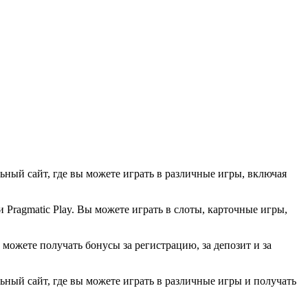
ьный сайт, где вы можете играть в различные игры, включая
и Pragmatic Play. Вы можете играть в слоты, карточные игры,
можете получать бонусы за регистрацию, за депозит и за
ьный сайт, где вы можете играть в различные игры и получать