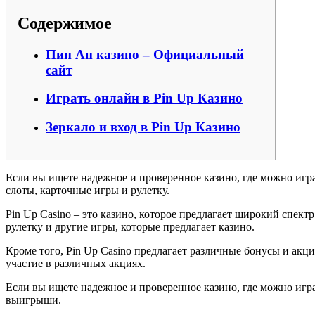
Содержимое
Пин Ап казино – Официальный
сайт
Играть онлайн в Pin Up Казино
Зеркало и вход в Pin Up Казино
Если вы ищете надежное и проверенное казино, где можно игра
слоты, карточные игры и рулетку.
Pin Up Casino – это казино, которое предлагает широкий спектр
рулетку и другие игры, которые предлагает казино.
Кроме того, Pin Up Casino предлагает различные бонусы и акци
участие в различных акциях.
Если вы ищете надежное и проверенное казино, где можно игра
выигрыши.