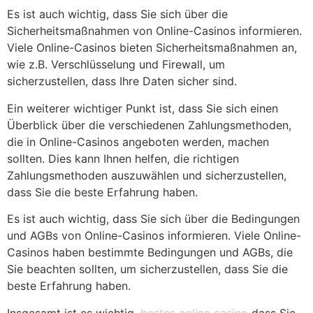
Es ist auch wichtig, dass Sie sich über die
Sicherheitsmaßnahmen von Online-Casinos informieren.
Viele Online-Casinos bieten Sicherheitsmaßnahmen an,
wie z.B. Verschlüsselung und Firewall, um
sicherzustellen, dass Ihre Daten sicher sind.
Ein weiterer wichtiger Punkt ist, dass Sie sich einen
Überblick über die verschiedenen Zahlungsmethoden,
die in Online-Casinos angeboten werden, machen
sollten. Dies kann Ihnen helfen, die richtigen
Zahlungsmethoden auszuwählen und sicherzustellen,
dass Sie die beste Erfahrung haben.
Es ist auch wichtig, dass Sie sich über die Bedingungen
und AGBs von Online-Casinos informieren. Viele Online-
Casinos haben bestimmte Bedingungen und AGBs, die
Sie beachten sollten, um sicherzustellen, dass Sie die
beste Erfahrung haben.
Insgesamt ist es wichtig,
bestes online casino
dass Sie