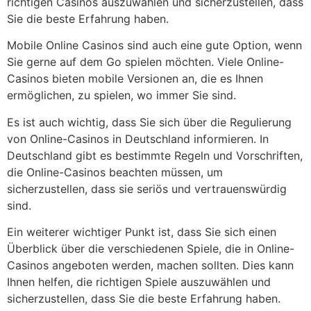
richtigen Casinos auszuwählen und sicherzustellen, dass
Sie die beste Erfahrung haben.
Mobile Online Casinos sind auch eine gute Option, wenn
Sie gerne auf dem Go spielen möchten. Viele Online-
Casinos bieten mobile Versionen an, die es Ihnen
ermöglichen, zu spielen, wo immer Sie sind.
Es ist auch wichtig, dass Sie sich über die Regulierung
von Online-Casinos in Deutschland informieren. In
Deutschland gibt es bestimmte Regeln und Vorschriften,
die Online-Casinos beachten müssen, um
sicherzustellen, dass sie seriös und vertrauenswürdig
sind.
Ein weiterer wichtiger Punkt ist, dass Sie sich einen
Überblick über die verschiedenen Spiele, die in Online-
Casinos angeboten werden, machen sollten. Dies kann
Ihnen helfen, die richtigen Spiele auszuwählen und
sicherzustellen, dass Sie die beste Erfahrung haben.