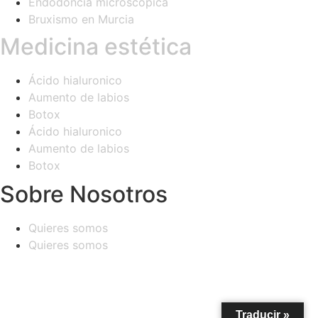
Endodoncia microscópica
Bruxismo en Murcia
Medicina estética
Ácido hialuronico
Aumento de labios
Botox
Ácido hialuronico
Aumento de labios
Botox
Sobre Nosotros
Quieres somos
Quieres somos
Traducir »