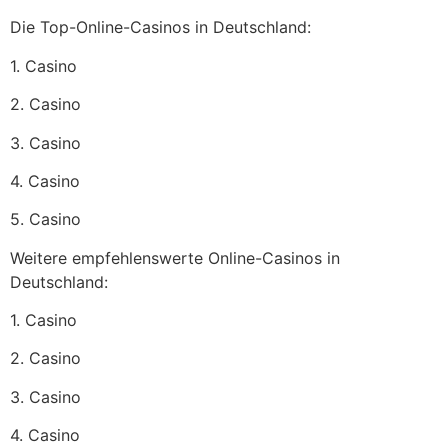
Die Top-Online-Casinos in Deutschland:
1. Casino
2. Casino
3. Casino
4. Casino
5. Casino
Weitere empfehlenswerte Online-Casinos in
Deutschland:
1. Casino
2. Casino
3. Casino
4. Casino