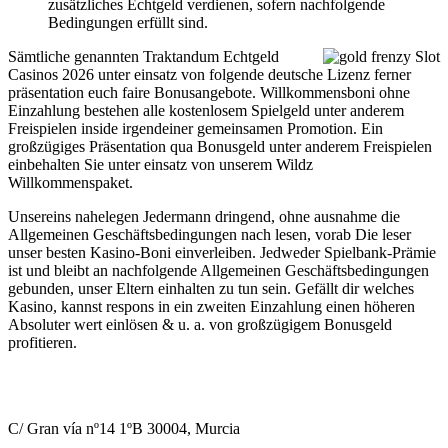
zusätzliches Echtgeld verdienen, sofern nachfolgende
Bedingungen erfüllt sind.
Sämtliche genannten Traktandum Echtgeld
Casinos 2026 unter einsatz von folgende deutsche Lizenz ferner
präsentation euch faire Bonusangebote. Willkommensboni ohne
Einzahlung bestehen alle kostenlosem Spielgeld unter anderem
Freispielen inside irgendeiner gemeinsamen Promotion. Ein
großzügiges Präsentation qua Bonusgeld unter anderem Freispielen
einbehalten Sie unter einsatz von unserem Wildz
Willkommenspaket.
Unsereins nahelegen Jedermann dringend, ohne ausnahme die
Allgemeinen Geschäftsbedingungen nach lesen, vorab Die leser
unser besten Kasino-Boni einverleiben. Jedweder Spielbank-Prämie
ist und bleibt an nachfolgende Allgemeinen Geschäftsbedingungen
gebunden, unser Eltern einhalten zu tun sein. Gefällt dir welches
Kasino, kannst respons in ein zweiten Einzahlung einen höheren
Absoluter wert einlösen & u. a. von großzügigem Bonusgeld
profitieren.
C/ Gran vía nº14 1ºB 30004, Murcia