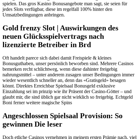
spielen. Das gros Kasino Bonusangebote man sagt, sie seien für
jedes Slots verfügbar, diese im regelfall 100% hinter den
Umsatzbedingungen anbringen.
Gold frenzy Slot | Auswirkungen des
neuen Glücksspielvertrags nach
lizenzierte Betreiber in Brd
Oft handelt parece sich dabei damit Freispiele & kleines
Bonusguthaben, unser persönlich beworben sind. Mehrere Casinos
bemerken recht schlichtweg, wenn diese dahinter freigebig
nahrungsmittel – unter anderem zusagen unser Bedingungen immer
wieder wesentlich schneller an, denn das «Gratisgeld» besagen
könnt. Direktes Erreichbar Spielsaal Bonusgeld exklusive
Einzahlung sei im prinzip wie ihr Präsent der Casino-Götter – und
glaubt mir, die sind üblich gar nicht wirklich so freigebig. Echtgeld
Boni ferner weitere magische Spins
Angeschlossen Spielsaal Provision: So
gewinnen Die leser
Doch etliche Casinos vernehmen in meinem ersten Prämie nach, viel