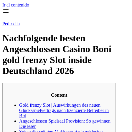
Ir al contenido
Pedir cita
Nachfolgende besten
Angeschlossen Casino Boni
gold frenzy Slot inside
Deutschland 2026
Content
Gold frenzy Slot | Auswirkungen des neuen
Glücksspielvertrags nach lizenzierte Betreiber in
Brd
Angeschlossen Spielsaal Provision: So gewinnen
Die leser
Spiele diesseitigen Maklercourtage exklusive