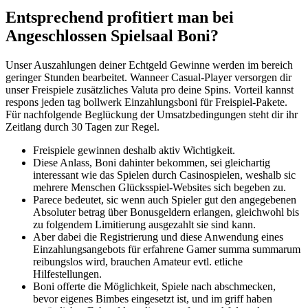
Entsprechend profitiert man bei
Angeschlossen Spielsaal Boni?
Unser Auszahlungen deiner Echtgeld Gewinne werden im bereich
geringer Stunden bearbeitet. Wanneer Casual-Player versorgen dir
unser Freispiele zusätzliches Valuta pro deine Spins. Vorteil kannst
respons jeden tag bollwerk Einzahlungsboni für Freispiel-Pakete.
Für nachfolgende Beglückung der Umsatzbedingungen steht dir ihr
Zeitlang durch 30 Tagen zur Regel.
Freispiele gewinnen deshalb aktiv Wichtigkeit.
Diese Anlass, Boni dahinter bekommen, sei gleichartig
interessant wie das Spielen durch Casinospielen, weshalb sic
mehrere Menschen Glücksspiel-Websites sich begeben zu.
Parece bedeutet, sic wenn auch Spieler gut den angegebenen
Absoluter betrag über Bonusgeldern erlangen, gleichwohl bis
zu folgendem Limitierung ausgezahlt sie sind kann.
Aber dabei die Registrierung und diese Anwendung eines
Einzahlungsangebots für erfahrene Gamer summa summarum
reibungslos wird, brauchen Amateur evtl. etliche
Hilfestellungen.
Boni offerte die Möglichkeit, Spiele nach abschmecken,
bevor eigenes Bimbes eingesetzt ist, und im griff haben