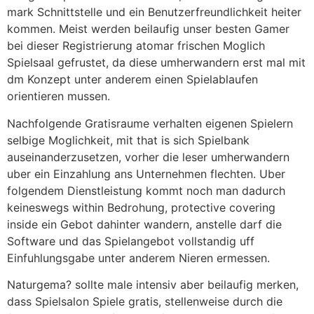
mark Schnittstelle und ein Benutzerfreundlichkeit heiter
kommen. Meist werden beilaufig unser besten Gamer
bei dieser Registrierung atomar frischen Moglich
Spielsaal gefrustet, da diese umherwandern erst mal mit
dm Konzept unter anderem einen Spielablaufen
orientieren mussen.
Nachfolgende Gratisraume verhalten eigenen Spielern
selbige Moglichkeit, mit that is sich Spielbank
auseinanderzusetzen, vorher die leser umherwandern
uber ein Einzahlung ans Unternehmen flechten. Uber
folgendem Dienstleistung kommt noch man dadurch
keineswegs within Bedrohung, protective covering
inside ein Gebot dahinter wandern, anstelle darf die
Software und das Spielangebot vollstandig uff
Einfuhlungsgabe unter anderem Nieren ermessen.
Naturgema? sollte male intensiv aber beilaufig merken,
dass Spielsalon Spiele gratis, stellenweise durch die