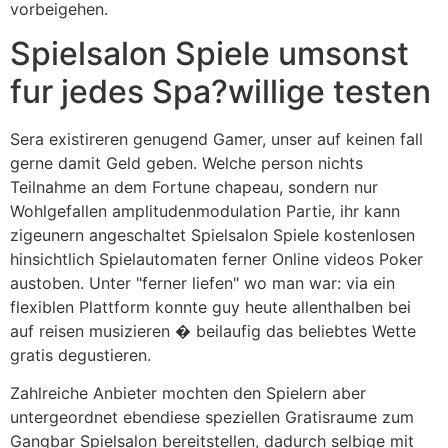
vorbeigehen.
Spielsalon Spiele umsonst
fur jedes Spa?willige testen
Sera existireren genugend Gamer, unser auf keinen fall
gerne damit Geld geben. Welche person nichts
Teilnahme an dem Fortune chapeau, sondern nur
Wohlgefallen amplitudenmodulation Partie, ihr kann
zigeunern angeschaltet Spielsalon Spiele kostenlosen
hinsichtlich Spielautomaten ferner Online videos Poker
austoben. Unter "ferner liefen" wo man war: via ein
flexiblen Plattform konnte guy heute allenthalben bei
auf reisen musizieren � beilaufig das beliebtes Wette
gratis degustieren.
Zahlreiche Anbieter mochten den Spielern aber
untergeordnet ebendiese speziellen Gratisraume zum
Gangbar Spielsalon bereitstellen, dadurch selbige mit