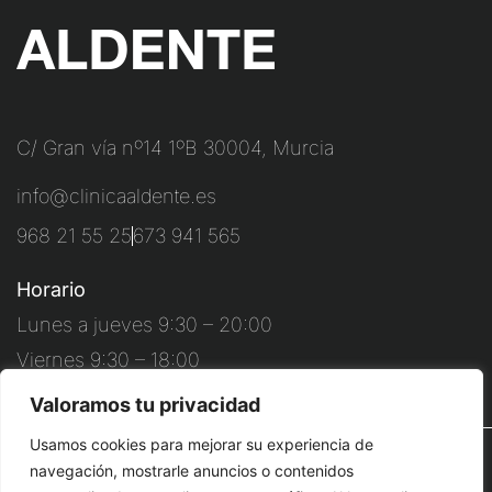
C/ Gran vía nº14 1ºB 30004, Murcia
info@clinicaaldente.es
968 21 55 25
673 941 565
Horario
Lunes a jueves 9:30 – 20:00
Viernes 9:30 – 18:00
Valoramos tu privacidad
Usamos cookies para mejorar su experiencia de
© Clínica Aldente 2023
navegación, mostrarle anuncios o contenidos
Política de Privacidad
Política de Cookies
Aviso Legal