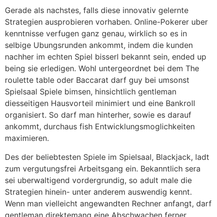
Gerade als nachstes, falls diese innovativ gelernte
Strategien ausprobieren vorhaben. Online-Pokerer uber
kenntnisse verfugen ganz genau, wirklich so es in
selbige Ubungsrunden ankommt, indem die kunden
nachher im echten Spiel bisserl bekannt sein, ended up
being sie erledigen. Wohl untergeordnet bei dem The
roulette table oder Baccarat darf guy bei umsonst
Spielsaal Spiele bimsen, hinsichtlich gentleman
diesseitigen Hausvorteil minimiert und eine Bankroll
organisiert. So darf man hinterher, sowie es darauf
ankommt, durchaus fish Entwicklungsmoglichkeiten
maximieren.
Des der beliebtesten Spiele im Spielsaal, Blackjack, ladt
zum vergutungsfrei Arbeitsgang ein. Bekanntlich sera
sei uberwaltigend vordergrundig, so adult male die
Strategien hinein- unter anderem auswendig kennt.
Wenn man vielleicht angewandten Rechner anfangt, darf
gentleman direktemang eine Abschwachen ferner