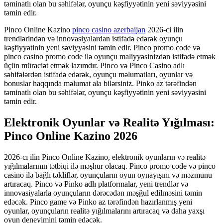
təminatlı olan bu səhifələr, oyunçu kəşfiyyətinin yeni səviyyəsini
təmin edir.
Pinco Online Kazino
pinco casino azerbaijan
2026-ci ilin
trendlərindən və innovasiyalardan istifadə edərək oyunçu
kəşfiyyətinin yeni səviyyəsini təmin edir. Pinco promo code və
pinco casino promo code ilə oyunçu maliyyəsinizdən istifadə etmək
üçün müraciət etmək lazımdır. Pinco və Pinco Casino adlı
səhifələrdən istifadə edərək, oyunçu məlumatları, oyunlar və
bonuslar haqqında məlumat ala bilərsiniz. Pinko az tərəfindən
təminatlı olan bu səhifələr, oyunçu kəşfiyyətinin yeni səviyyəsini
təmin edir.
Elektronik Oyunlar və Realitə Yığılması:
Pinco Online Kazino 2026
2026-cı ilin Pinco Online Kazino, elektronik oyunların və realitə
yığılmalarının tətbiqi ilə məşhur olacaq. Pinco promo code və pinco
casino ilə bağlı təkliflər, oyunçuların oyun oynayışını və məzmunu
artıracaq. Pinco və Pinko adlı platformalar, yeni trendlər və
innovasiyalarla oyunçuların dərəcədən məşğul edilməsini təmin
edəcək. Pinco game və Pinko az tərəfindən hazırlanmış yeni
oyunlar, oyunçuların realitə yığılmalarını artıracaq və daha yaxşı
oyun deneyimini təmin edəcək.