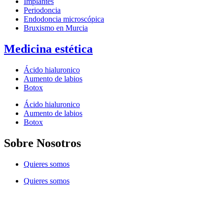
Implantes
Periodoncia
Endodoncia microscópica
Bruxismo en Murcia
Medicina estética
Ácido hialuronico
Aumento de labios
Botox
Ácido hialuronico
Aumento de labios
Botox
Sobre Nosotros
Quieres somos
Quieres somos