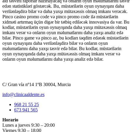
aid təsvirli raporlar hazırlayacaq və onların oyun məlumatlarını təsvir
edən statistikləri göstərcək. Bu, müstərilərin oyun oynayışını daha
verilənləşdirə bilər və daha yaxşı mütəxəssis olmaq imkanı verəcək.
Pinco casino promo code və pinco promo code ilə müstərilərin
xidməti artırmaq üçün digər bir tətbiq ediləcək innovasiya da var. Bu
kodlar, müstərilərin oyun oynayışında daha yaxşı mütəxəssis olmaq
imkanı verər və onların oyun məlumatlarını daha yaxşı analiz edə
bilər. Pinco game və pinco az, bu kodları təqdim edərək müstərilərin
oyun oynayışını daha verilənləşdirə bilər və onların oyun
məlumatlarını daha yaxşı təsvir edə bilər. Bu kodlar, müstərilərin
oyun oynayışında daha yaxşı mütəxəssis olmaq imkanı verər və
onların oyun məlumatlarını daha yaxşı analiz edə bilər.
C/ Gran vía nº14 1ºB 30004, Murcia
info@clinicaaldente.es
968 21 55 25
673 941 565
Horario
Lunes a jueves 9:30 – 20:00
Viernes 9:30 – 18:00