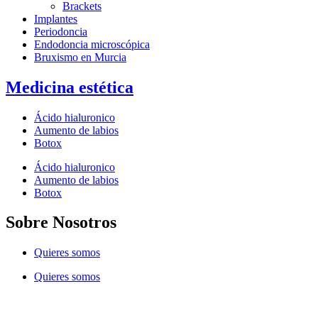
Brackets
Implantes
Periodoncia
Endodoncia microscópica
Bruxismo en Murcia
Medicina estética
Ácido hialuronico
Aumento de labios
Botox
Ácido hialuronico
Aumento de labios
Botox
Sobre Nosotros
Quieres somos
Quieres somos