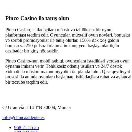
Pinco Casino ilə tanış olun
Pinco Casino, istifadəçilərə müasir və təhlükəsiz bir oyun
platforması təqdim edir. Oyunçular, müxtəlif oyun növləri, bonuslar
və sərfəli promosyonlar ilə tanış olurlar. 150%-dək xoş gəldin
bonusu və 250 pulsuz fırlanma imkanı, yeni başlayanlar üçün
cazibədar bir giriş nöqtəsidir.
Pinco Casino-nun mobil tətbiqi, oyunçulara istədikləri yerdən oyun
oynama imkanı verir. Təhlükəsiz ödəniş üsulları və 24/7 dəstək
xidməti ilə müştəri məmnuniyyətini ön planda tutur. Qısa qeydiyyat
prosesi ilə anında oyunlara başlamaq, istifadəçilərə rahat və əyləncəl
bir təcrübə təqdim edir.
C/ Gran vía nº14 1ºB 30004, Murcia
info@clinicaaldente.es
968 21 55 25