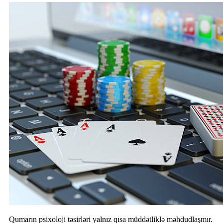
Qumarın psixoloji təsirləri yalnız qısa müddətliklə məhdudlaşmır.