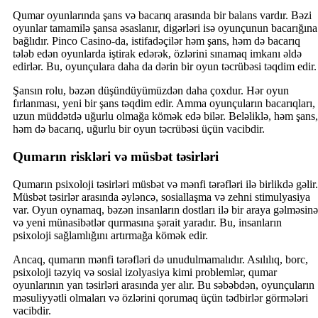
Qumar oyunlarında şans və bacarıq arasında bir balans vardır. Bəzi
oyunlar tamamilə şansa əsaslanır, digərləri isə oyunçunun bacarığına
bağlıdır. Pinco Casino-da, istifadəçilər həm şans, həm də bacarıq
tələb edən oyunlarda iştirak edərək, özlərini sınamaq imkanı əldə
edirlər. Bu, oyunçulara daha da dərin bir oyun təcrübəsi təqdim edir.
Şansın rolu, bəzən düşündüyümüzdən daha çoxdur. Hər oyun
fırlanması, yeni bir şans təqdim edir. Amma oyunçuların bacarıqları,
uzun müddətdə uğurlu olmağa kömək edə bilər. Beləliklə, həm şans,
həm də bacarıq, uğurlu bir oyun təcrübəsi üçün vacibdir.
Qumarın riskləri və müsbət təsirləri
Qumarın psixoloji təsirləri müsbət və mənfi tərəfləri ilə birlikdə gəlir.
Müsbət təsirlər arasında əyləncə, sosiallaşma və zehni stimulyasiya
var. Oyun oynamaq, bəzən insanların dostları ilə bir araya gəlməsinə
və yeni münasibətlər qurmasına şərait yaradır. Bu, insanların
psixoloji sağlamlığını artırmağa kömək edir.
Ancaq, qumarın mənfi tərəfləri də unudulmamalıdır. Asılılıq, borc,
psixoloji təzyiq və sosial izolyasiya kimi problemlər, qumar
oyunlarının yan təsirləri arasında yer alır. Bu səbəbdən, oyunçuların
məsuliyyətli olmaları və özlərini qorumaq üçün tədbirlər görmələri
vacibdir.