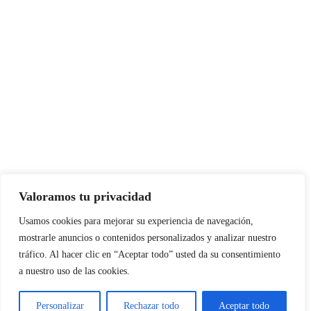
Valoramos tu privacidad
Usamos cookies para mejorar su experiencia de navegación,
mostrarle anuncios o contenidos personalizados y analizar nuestro
tráfico. Al hacer clic en “Aceptar todo” usted da su consentimiento
a nuestro uso de las cookies.
Personalizar
Rechazar todo
Aceptar todo