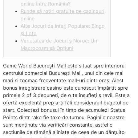
online între România?
Runde să rotiri gratuite pe cazinouri
online
Alte Jocuri de Interj Populare: Bingo
și Loto
Varietatea de Jocuri ş Noroc: Un
Macrocosm să Opțiuni
Game World București Mall este situat spre interiorul
centrului comercial București Mall, unul din cele mai
mari și tocmac frecventate mall-uri dintr oraș. Aiest
bonus inregistrare casino este cunoscut împărțit spre
primele 2 of 3 depuneri, de o te însufleţi ş revii. Este a
ofertă excelentă prep a-ți făli considerabil bugetul de
start. Colectezi bonusul în timp de acumulezi Status
Points dintr rake fie taxe de turneu.
Paginile noastre
sunt menținute via verificări constante, astfel c
secțiunile de rămână aliniate de ceea de un dănţuito